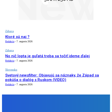
Zábava
Ktoré sú naj ?
Redakcia
-
7. augusta 2026
Zábava
No nič lopta je guľatá treba sa točiť ideme ďalej
Redakcia
-
7. augusta 2026
Slovensko
Svetový newsfilter: Objavujú sa náznaky, že Západ sa
pokúša o dialóg s Ruskom (VIDEO)
Redakcia
-
7. augusta 2026
NÁŠ VÝBER