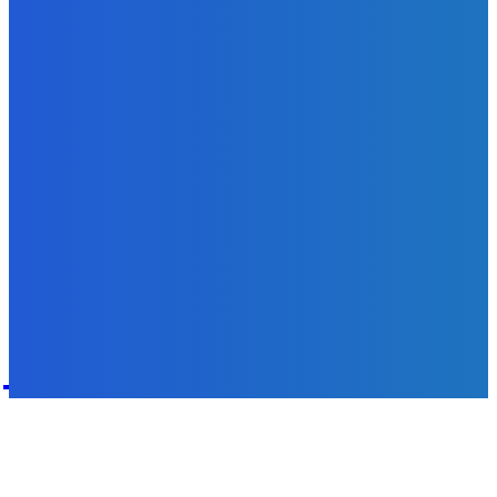
Svetový newsfilter: Objavujú sa náznaky, že Západ sa
pokúša o dialóg s Ruskom (VIDEO)
Redakcia
-
7. augusta 2026
POPULÁRNE
Zábava
9070
Slovensko
6680
MMA
6261
Ekonomika
976
Nezaradené
891
Zahraničie
355
Magazín
70
Bývanie
63
DNESKY