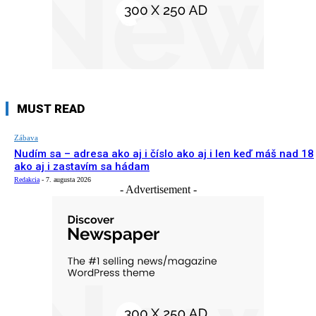
MUST READ
Zábava
Nudím sa – adresa ako aj i číslo ako aj i len keď máš nad 18
ako aj i zastavím sa hádam
Redakcia
-
7. augusta 2026
- Advertisement -