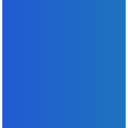
Zábava
Ktoré sú naj ?
Redakcia
-
7. augusta 2026
Zábava
No nič lopta je guľatá treba sa točiť ideme ďalej
Redakcia
-
7. augusta 2026
Slovensko
Svetový newsfilter: Objavujú sa náznaky, že Západ sa
pokúša o dialóg s Ruskom (VIDEO)
Redakcia
-
7. augusta 2026
BUDE VÁS ZAUJÍMAŤ
Zábava
Ktoré sú naj ?
Redakcia
-
7. augusta 2026
Zábava
No nič lopta je guľatá treba sa točiť ideme ďalej
Redakcia
-
7. augusta 2026
Slovensko