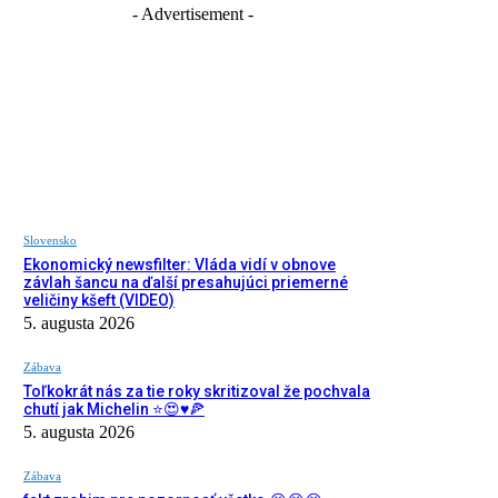
- Advertisement -
Slovensko
Ekonomický newsfilter: Vláda vidí v obnove
závlah šancu na ďalší presahujúci priemerné
veličiny kšeft (VIDEO)
5. augusta 2026
Zábava
Toľkokrát nás za tie roky skritizoval že pochvala
chutí jak Michelin ⭐️😍♥️🍕
5. augusta 2026
Zábava