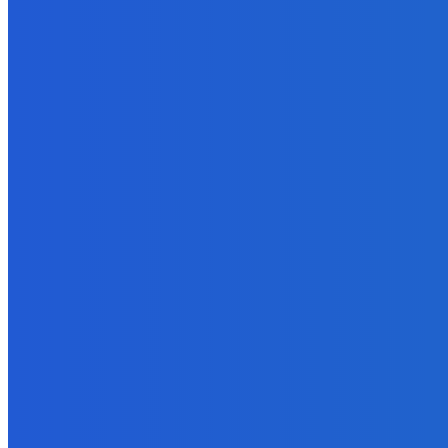
5. augusta 2026
Zábava
Toľkokrát nás za tie roky skritizoval že pochvala chutí jak Michelin
5. augusta 2026
Zábava
fakt zrobim pre pozornosť všetko 😭😭😭
5. augusta 2026
POPULÁRNE
Zábava
9055
Slovensko
6672
MMA
6261
Ekonomika
976
Nezaradené
891
Zahraničie
355
Magazín
70
Bývanie
63