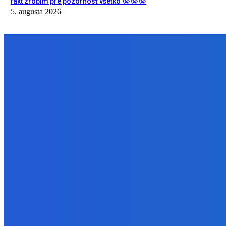
fakt zrobim pre pozornosť všetko 😭😭😭
5. augusta 2026
NÁŠ VÝBER
Slovensko
Ekonomický newsfilter: Vláda vidí v obnove závlah šancu na ďalší 
5. augusta 2026
Zábava
Toľkokrát nás za tie roky skritizoval že pochvala chutí jak Michelin
5. augusta 2026
Zábava
fakt zrobim pre pozornosť všetko 😭😭😭
5. augusta 2026
BUDE VÁS ZAUJÍMAŤ
Slovensko
Ekonomický newsfilter: Vláda vidí v obnove závlah šancu na ďalší 