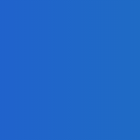
 ⭐️😍♥️🍕