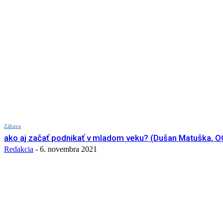
Zábava
ako aj začať podnikať v mladom veku? (Dušan Matuška,
Redakcia
-
6. novembra 2021