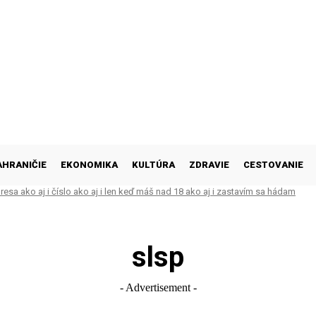
AHRANIČIE
EKONOMIKA
KULTÚRA
ZDRAVIE
CESTOVANIE
esa ako aj i číslo ako aj i len keď máš nad 18 ako aj i zastavím sa hádam
slsp
- Advertisement -