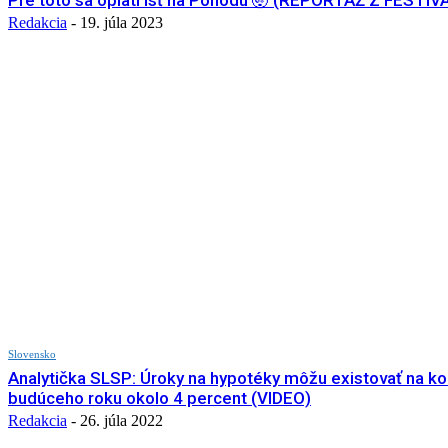
Pre toto sa oplatí ísť na Pohodu 🤯 (REPORTÁŽ Z FESTIV
Redakcia
-
19. júla 2023
Slovensko
Analytička SLSP: Úroky na hypotéky môžu existovať na ko
budúceho roku okolo 4 percent (VIDEO)
Redakcia
-
26. júla 2022