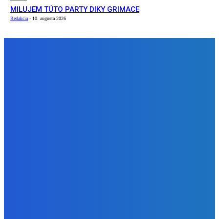
MILUJEM TÚTO PARTY DIKY GRIMACE
Redakcia
-
10. augusta 2026
NÁŠ VÝBER
Zábava
Konečne súhlasil s prerábkou kúpeľne!
Redakcia
-
10. augusta 2026
Slovensko
Newsfilter: Mimoriadna správa o stave ruského juhu ako aj
i ruského ľudu (VIDEO)
Redakcia
-
10. augusta 2026
Zábava
MILUJEM TÚTO PARTY DIKY GRIMACE
Redakcia
-
10. augusta 2026
BUDE VÁS ZAUJÍMAŤ
Zábava