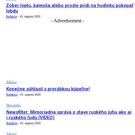
Zober loptu, kamoša alebo proste pridi na hodinku pokopať
lobdu
Redakcia
-
10. augusta 2026
- Advertisement -
Zábava
Konečne súhlasil s prerábkou kúpeľne!
Redakcia
-
10. augusta 2026
Slovensko
Newsfilter: Mimoriadna správa o stave ruského juhu ako aj
i ruského ľudu (VIDEO)
Redakcia
-
10. augusta 2026
Zábava