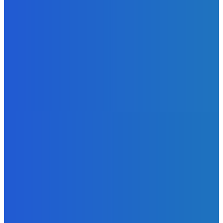
Zábava
Ktoré sú naj ?
Redakcia
-
7. augusta 2026
Zábava
No nič lopta je guľatá treba sa točiť ideme ďalej
Redakcia
-
7. augusta 2026
Slovensko
Svetový newsfilter: Objavujú sa náznaky, že Západ sa
pokúša o dialóg s Ruskom (VIDEO)
Redakcia
-
7. augusta 2026
BUDE VÁS ZAUJÍMAŤ
Zábava
Ktoré sú naj ?
Redakcia
-
7. augusta 2026
Zábava
No nič lopta je guľatá treba sa točiť ideme ďalej
Redakcia
-
7. augusta 2026
Slovensko