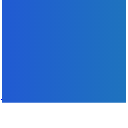
Svetový newsfilter: Objavujú sa náznaky, že Západ sa
pokúša o dialóg s Ruskom (VIDEO)
Redakcia
-
7. augusta 2026
POPULÁRNE
Zábava
9070
Slovensko
6680
MMA
6261
Ekonomika
976
Nezaradené
891
Zahraničie
355
Magazín
70
Bývanie
63
DNESKY