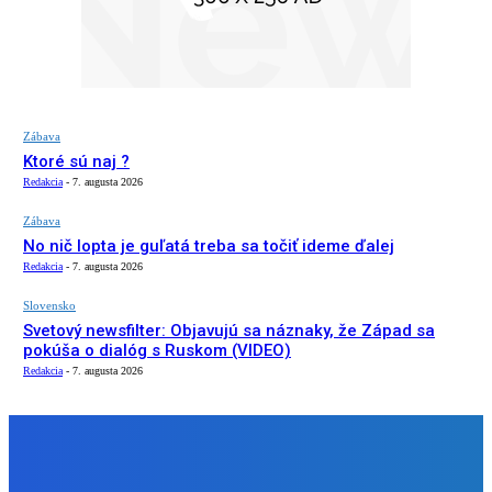
Zábava
Ktoré sú naj ?
Redakcia
-
7. augusta 2026
Zábava
No nič lopta je guľatá treba sa točiť ideme ďalej
Redakcia
-
7. augusta 2026
Slovensko
Svetový newsfilter: Objavujú sa náznaky, že Západ sa
pokúša o dialóg s Ruskom (VIDEO)
Redakcia
-
7. augusta 2026
NÁŠ VÝBER