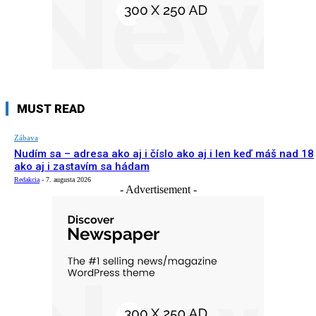
MUST READ
Zábava
Nudím sa – adresa ako aj i číslo ako aj i len keď máš nad 18
ako aj i zastavím sa hádam
Redakcia
-
7. augusta 2026
- Advertisement -