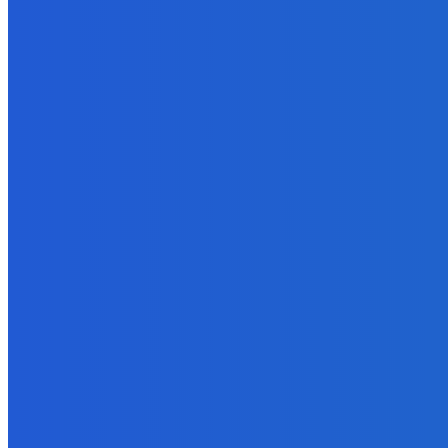
Svetový newsfilter: Objavujú sa náznaky, že Západ sa pokúša o d
7. augusta 2026
Zábava
OH NIE… POTÁPAME SA! 😨 | Still Wakes the Deep FINÁLE
7. augusta 2026
Slovensko
Kiripolská, Rehák: Lovestream má veľké ambície, ale aj veľké dlhy
7. augusta 2026
POPULÁRNE
Zábava
9068
Slovensko
6680
MMA
6261
Ekonomika
976
Nezaradené
891
Zahraničie
355
Magazín
70
Bývanie
63