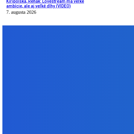
Kiripolská, Rehák: Lovestream má veľké
ambície, ale aj veľké dlhy (VIDEO)
7. augusta 2026
NÁŠ VÝBER
Slovensko
Svetový newsfilter: Objavujú sa náznaky, že Západ sa pokúša o d
7. augusta 2026
Zábava
OH NIE… POTÁPAME SA! 😨 | Still Wakes the Deep FINÁLE
7. augusta 2026
Slovensko
Kiripolská, Rehák: Lovestream má veľké ambície, ale aj veľké dlhy
7. augusta 2026
BUDE VÁS ZAUJÍMAŤ
Slovensko