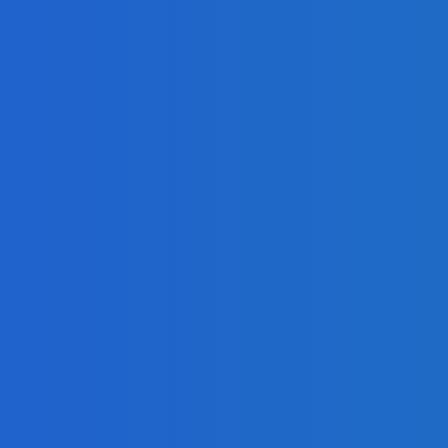
ialóg s Ruskom (VIDEO)
 (VIDEO)