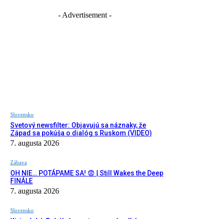
- Advertisement -
Slovensko
Svetový newsfilter: Objavujú sa náznaky, že
Západ sa pokúša o dialóg s Ruskom (VIDEO)
7. augusta 2026
Zábava
OH NIE… POTÁPAME SA! 😨 | Still Wakes the Deep
FINÁLE
7. augusta 2026
Slovensko