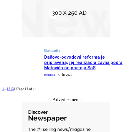
Ekonomika
Daňovo-odvodová reforma je
pripravená, jej realizácia závisí podľa
Matoviča od postoja SaS
Redakcia
-
7. júla 2021
1
...
12
13
14
Page 14 of 14
- Advertisement -