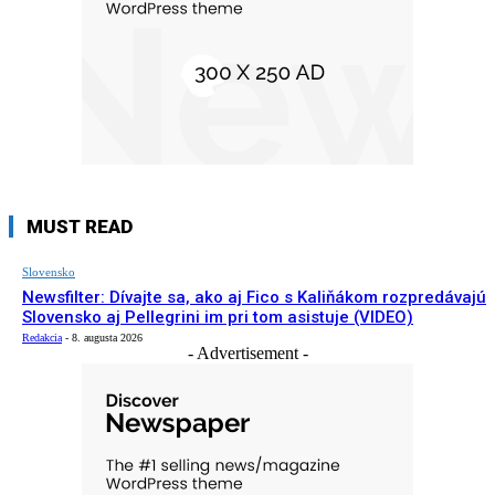
MUST READ
Slovensko
Newsfilter: Dívajte sa, ako aj Fico s Kaliňákom rozpredávajú
Slovensko aj Pellegrini im pri tom asistuje (VIDEO)
Redakcia
-
8. augusta 2026
- Advertisement -