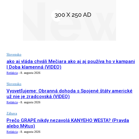
Slovensko
ako aj vláda chváli Mečiara ako aj aj používa ho v kampani
| Doba klamenná (VIDEO)
Redakcia
-
8. augusta 2026
Slovensko
Vysvetľujeme: Obranná dohoda s Spojené štáty americké
už nie je zradcovská (VIDEO)
Redakcia
-
8. augusta 2026
Zábava
Prečo GRAPE nikdy nezavolá KANYEHO WESTA? (Pravda
alebo Mýtus)
Redakcia
-
8. augusta 2026