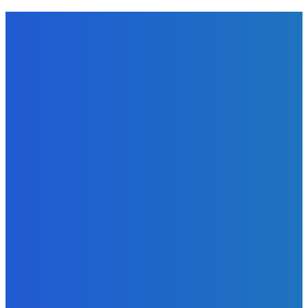
NÁŠ VÝBER
Slovensko
ako aj vláda chváli Mečiara ako aj aj používa ho v kampani
| Doba klamenná (VIDEO)
Redakcia
-
8. augusta 2026
Slovensko
Vysvetľujeme: Obranná dohoda s Spojené štáty americké
už nie je zradcovská (VIDEO)
Redakcia
-
8. augusta 2026
Zábava
Prečo GRAPE nikdy nezavolá KANYEHO WESTA? (Pravda
alebo Mýtus)
Redakcia
-
8. augusta 2026
BUDE VÁS ZAUJÍMAŤ
Slovensko
ako aj vláda chváli Mečiara ako aj aj používa ho v kampani