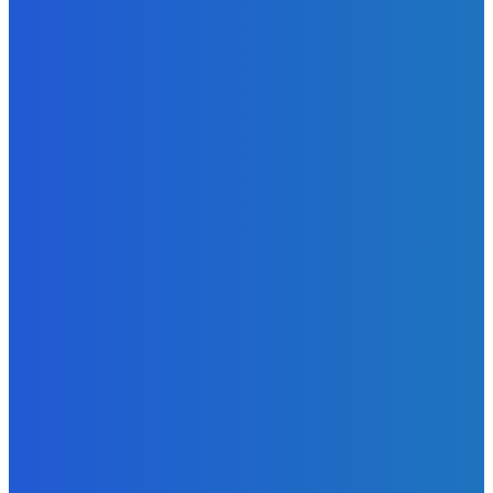
| Doba klamenná (VIDEO)
Redakcia
-
8. augusta 2026
Slovensko
Vysvetľujeme: Obranná dohoda s Spojené štáty americké
už nie je zradcovská (VIDEO)
Redakcia
-
8. augusta 2026
Zábava
Prečo GRAPE nikdy nezavolá KANYEHO WESTA? (Pravda
alebo Mýtus)
Redakcia
-
8. augusta 2026
POPULÁRNE
Zábava
9078
Slovensko
6688
MMA
6261
Ekonomika
976
Nezaradené
891
Zahraničie
355
Magazín
70
Bývanie
63