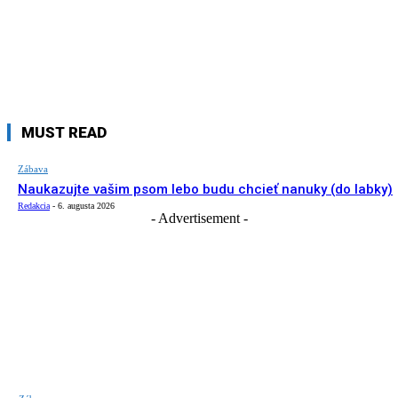
MUST READ
Zábava
Naukazujte vašim psom lebo budu chcieť nanuky (do labky)
Redakcia
-
6. augusta 2026
- Advertisement -