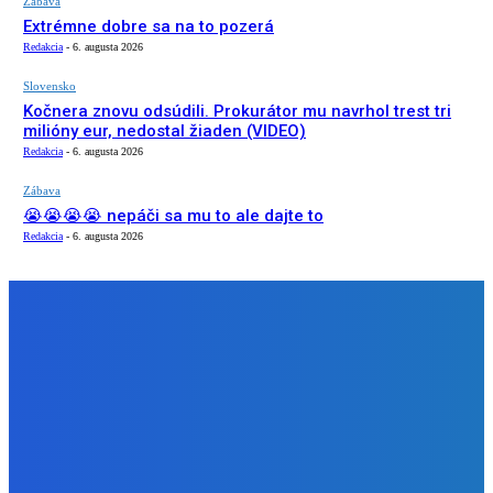
Zábava
Extrémne dobre sa na to pozerá
Redakcia
-
6. augusta 2026
Slovensko
Kočnera znovu odsúdili. Prokurátor mu navrhol trest tri
milióny eur, nedostal žiaden (VIDEO)
Redakcia
-
6. augusta 2026
Zábava
😭😭😭😭 nepáči sa mu to ale dajte to
Redakcia
-
6. augusta 2026
NÁŠ VÝBER
Zábava
Extrémne dobre sa na to pozerá
Redakcia
-
6. augusta 2026
Slovensko