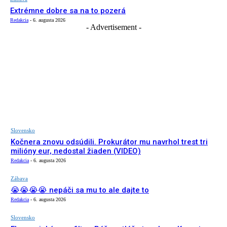
Extrémne dobre sa na to pozerá
Redakcia
-
6. augusta 2026
- Advertisement -
Slovensko
Kočnera znovu odsúdili. Prokurátor mu navrhol trest tri
milióny eur, nedostal žiaden (VIDEO)
Redakcia
-
6. augusta 2026
Zábava
😭😭😭😭 nepáči sa mu to ale dajte to
Redakcia
-
6. augusta 2026
Slovensko