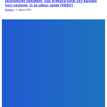
Ekonomický newsfilter: Ráž pretláča tunel cez Karpaty,
hoci nevieme, či sa vôbec oplatí (VIDEO)
Redakcia
-
6. augusta 2026
NÁŠ VÝBER
Slovensko
Kočnera znovu odsúdili. Prokurátor mu navrhol trest tri
milióny eur, nedostal žiaden (VIDEO)
Redakcia
-
6. augusta 2026
Zábava
😭😭😭😭 nepáči sa mu to ale dajte to
Redakcia
-
6. augusta 2026
Slovensko
Ekonomický newsfilter: Ráž pretláča tunel cez Karpaty,
hoci nevieme, či sa vôbec oplatí (VIDEO)
Redakcia
-
6. augusta 2026
BUDE VÁS ZAUJÍMAŤ