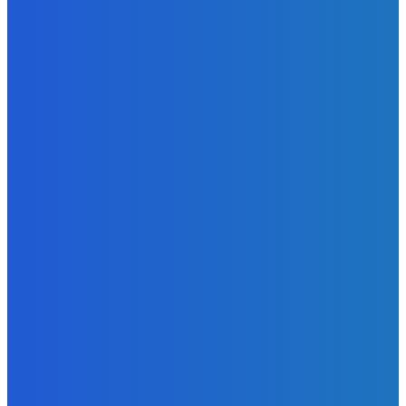
Slovensko
Kočnera znovu odsúdili. Prokurátor mu navrhol trest tri
milióny eur, nedostal žiaden (VIDEO)
Redakcia
-
6. augusta 2026
Zábava
😭😭😭😭 nepáči sa mu to ale dajte to
Redakcia
-
6. augusta 2026
Slovensko
Ekonomický newsfilter: Ráž pretláča tunel cez Karpaty,
hoci nevieme, či sa vôbec oplatí (VIDEO)
Redakcia
-
6. augusta 2026
POPULÁRNE
Zábava
9058
Slovensko
6675
MMA
6261
Ekonomika
976
Nezaradené
891
Zahraničie
355
Magazín
70