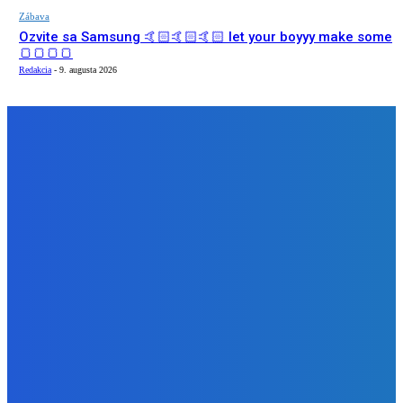
Zábava
Ozvite sa Samsung 🤙🏻🤙🏻🤙🏻 let your boyyy make some
🍞🍞🍞🍞
Redakcia
-
9. augusta 2026
NÁŠ VÝBER
Zábava
POZNÁŠ SKUOTČNÚ PRAVDU O FESTIVALOCH?? 🤯 Toto
nám prezradili organizátori GRAPEu 🍇
Redakcia
-
10. augusta 2026
Zábava
Koniec Laszlo Komaraom éry 👨🏻🥀🥀🥀
Redakcia
-
10. augusta 2026
Zábava
Ozvite sa Samsung 🤙🏻🤙🏻🤙🏻 let your boyyy make some
🍞🍞🍞🍞
Redakcia
-
9. augusta 2026