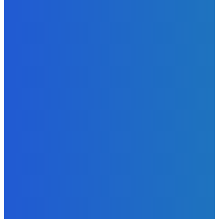
BUDE VÁS ZAUJÍMAŤ
Zábava
POZNÁŠ SKUOTČNÚ PRAVDU O FESTIVALOCH?? 🤯 Toto
nám prezradili organizátori GRAPEu 🍇
Redakcia
-
10. augusta 2026
Zábava
Koniec Laszlo Komaraom éry 👨🏻🥀🥀🥀
Redakcia
-
10. augusta 2026
Zábava
Ozvite sa Samsung 🤙🏻🤙🏻🤙🏻 let your boyyy make some
🍞🍞🍞🍞
Redakcia
-
9. augusta 2026
POPULÁRNE
Zábava
9087
Slovensko
6690
MMA
6261
Ekonomika
976
Nezaradené
891