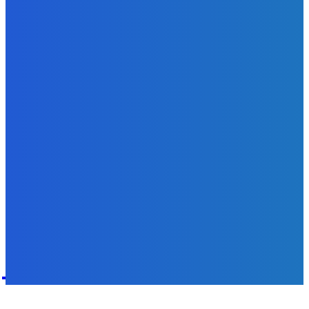
Redakcia
-
5. augusta 2026
Zábava
Toľkokrát nás za tie roky skritizoval že pochvala chutí jak
Michelin ⭐️😍♥️🍕
Redakcia
-
5. augusta 2026
POPULÁRNE
Zábava
9055
Slovensko
6673
MMA
6261
Ekonomika
976
Nezaradené
891
Zahraničie
355
Magazín
70
Bývanie
63
DNESKY