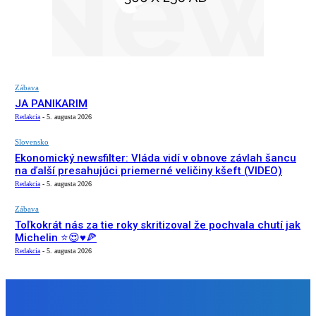
Zábava
JA PANIKARIM
Redakcia
-
5. augusta 2026
Slovensko
Ekonomický newsfilter: Vláda vidí v obnove závlah šancu
na ďalší presahujúci priemerné veličiny kšeft (VIDEO)
Redakcia
-
5. augusta 2026
Zábava
Toľkokrát nás za tie roky skritizoval že pochvala chutí jak
Michelin ⭐️😍♥️🍕
Redakcia
-
5. augusta 2026