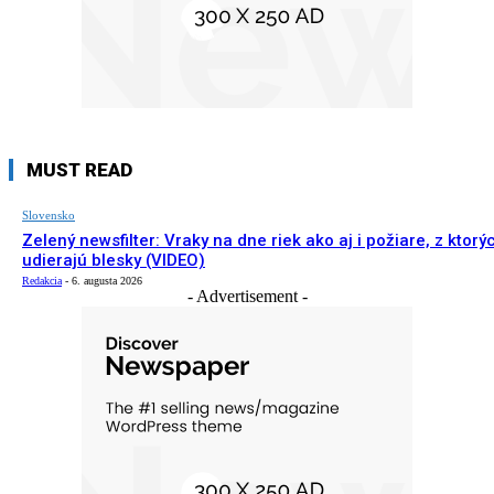
MUST READ
Slovensko
Zelený newsfilter: Vraky na dne riek ako aj i požiare, z ktorý
udierajú blesky (VIDEO)
Redakcia
-
6. augusta 2026
- Advertisement -