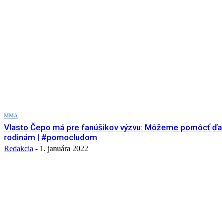
MMA
Vlasto Čepo má pre fanúšikov výzvu: Môžeme pomôcť ďa
rodinám | #pomocludom
Redakcia
-
1. januára 2022