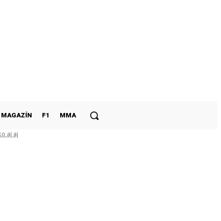
MAGAZÍN
F1
MMA
o aj aj