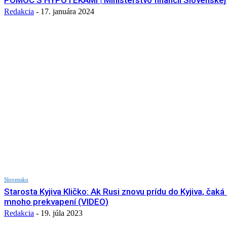
POMOC S HYPOTÉKAMI | Ministerstvo financií Slovenskej 
Redakcia
-
17. januára 2024
Slovensko
Starosta Kyjiva Kličko: Ak Rusi znovu prídu do Kyjiva, čaká 
mnoho prekvapení (VIDEO)
Redakcia
-
19. júla 2023