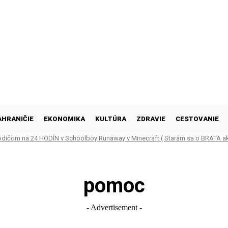
AHRANIČIE
EKONOMIKA
KULTÚRA
ZDRAVIE
CESTOVANIE
odičom na 24 HODÍN v Schoolboy Runaway v Minecraft ( Starám sa o BRATA ak
)
pomoc
- Advertisement -