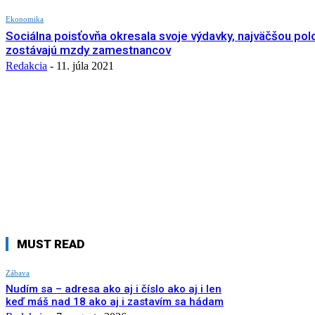
Ekonomika
Sociálna poisťovňa okresala svoje výdavky, najväčšou po
zostávajú mzdy zamestnancov
Redakcia
-
11. júla 2021
MUST READ
Zábava
Nudím sa – adresa ako aj i číslo ako aj i len
keď máš nad 18 ako aj i zastavím sa hádam