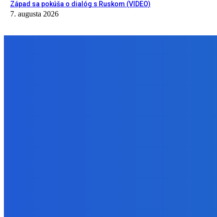
Západ sa pokúša o dialóg s Ruskom (VIDEO)
7. augusta 2026
NÁŠ VÝBER
Zábava
Ktoré sú naj ?
7. augusta 2026
Zábava
No nič lopta je guľatá treba sa točiť ideme ďalej
7. augusta 2026
Slovensko
Svetový newsfilter: Objavujú sa náznaky, že Západ sa pokúša o d
7. augusta 2026
BUDE VÁS ZAUJÍMAŤ
Zábava