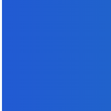
Ktoré sú naj ?
7. augusta 2026
Zábava
No nič lopta je guľatá treba sa točiť ideme ďalej
7. augusta 2026
Slovensko
Svetový newsfilter: Objavujú sa náznaky, že Západ sa pokúša o d
7. augusta 2026
POPULÁRNE
Zábava
9070
Slovensko
6680
MMA
6261
Ekonomika
976
Nezaradené
891
Zahraničie
355
Magazín
70
Bývanie
63