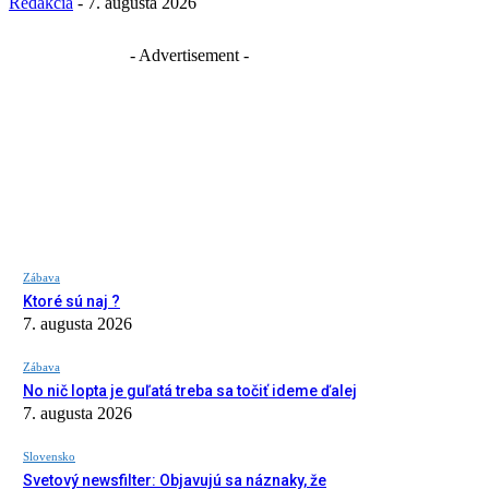
Redakcia
-
7. augusta 2026
- Advertisement -
Zábava
Ktoré sú naj ?
7. augusta 2026
Zábava
No nič lopta je guľatá treba sa točiť ideme ďalej
7. augusta 2026
Slovensko
Svetový newsfilter: Objavujú sa náznaky, že