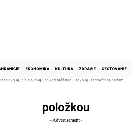
AHRANIČIE
EKONOMIKA
KULTÚRA
ZDRAVIE
CESTOVANIE
esa ako aj i číslo ako aj i len keď máš nad 18 ako aj i zastavím sa hádam
položkou
- Advertisement -