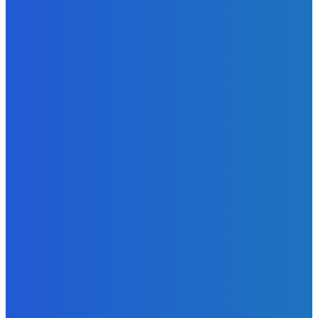
Zábava
Ak si policajt nič ti nepredáme 🤣🤣🤣
Redakcia
-
9. augusta 2026
Slovensko
Newsfilter: Indov zbijeme, ale ruská špionáž je vítaná
(VIDEO)
Redakcia
-
9. augusta 2026
Zábava
Aj obsluha mega mila ✅
Redakcia
-
9. augusta 2026
POPULÁRNE
Zábava
9081
Slovensko
6689
MMA
6261
Ekonomika
976
Nezaradené
891
Zahraničie
355
Magazín
70