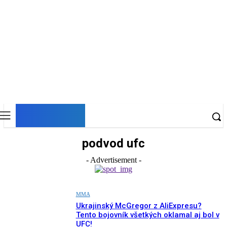
DNESKY
podvod ufc
- Advertisement -
MMA
Ukrajinský McGregor z AliExpresu?
Tento bojovník všetkých oklamal aj bol v
UFC!