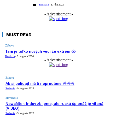
Redakcia
-
1. júla 2022
- Advertisement -
MUST READ
Zábava
Tam je toľko nových veci že extrem 😭
Redakcia
-
9. augusta 2026
- Advertisement -
Zábava
Ak si policajt nič ti nepredáme 🤣🤣🤣
Redakcia
-
9. augusta 2026
Slovensko
Newsfilter: Indov zbijeme, ale ruská špionáž je vítaná
(VIDEO)
Redakcia
-
9. augusta 2026