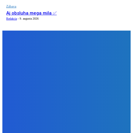
Zábava
Aj obsluha mega mila ✅
Redakcia
-
9. augusta 2026
NÁŠ VÝBER
Zábava
Ak si policajt nič ti nepredáme 🤣🤣🤣
Redakcia
-
9. augusta 2026
Slovensko
Newsfilter: Indov zbijeme, ale ruská špionáž je vítaná
(VIDEO)
Redakcia
-
9. augusta 2026
Zábava
Aj obsluha mega mila ✅
Redakcia
-
9. augusta 2026
BUDE VÁS ZAUJÍMAŤ