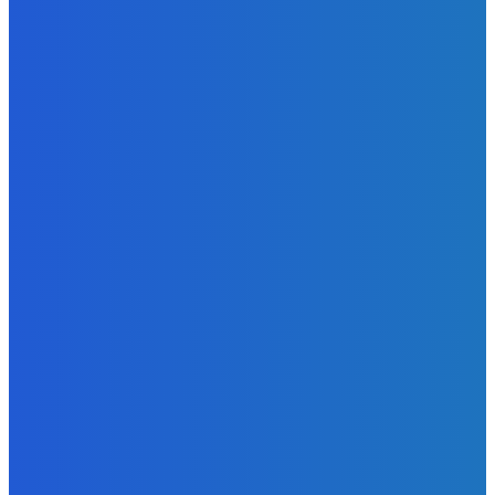
Strašne dobrá hra ale mohli by tam pridať nejaké módy
Redakcia
-
9. augusta 2026
Slovensko
Bývalý šéf NAKA Daňko: Máme informácie, kde Šutaj Eštok
v Dubaji býval plus kto mu to zaplatil (VIDEO)
Redakcia
-
9. augusta 2026
Zábava
Najhoršie futbalové video incoming 🤝🤝🤝
Redakcia
-
9. augusta 2026
POPULÁRNE
Zábava
9084
Slovensko
6690
MMA
6261
Ekonomika
976
Nezaradené
891
Zahraničie
355
Magazín
70
Bývanie
63