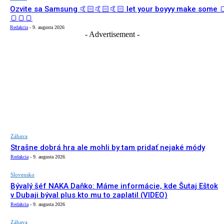
Ozvite sa Samsung 🤙🏻🤙🏻🤙🏻 let your boyyy make some 
🍞🍞🍞
Redakcia
-
9. augusta 2026
- Advertisement -
Zábava
Strašne dobrá hra ale mohli by tam pridať nejaké módy
Redakcia
-
9. augusta 2026
Slovensko
Bývalý šéf NAKA Daňko: Máme informácie, kde Šutaj Eštok
v Dubaji býval plus kto mu to zaplatil (VIDEO)
Redakcia
-
9. augusta 2026
Zábava