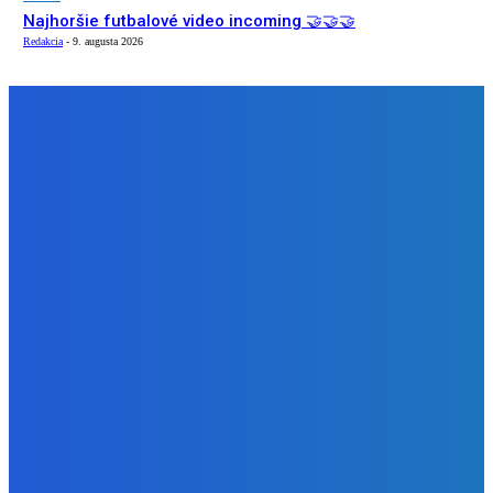
Najhoršie futbalové video incoming 🤝🤝🤝
Redakcia
-
9. augusta 2026
NÁŠ VÝBER
Zábava
Strašne dobrá hra ale mohli by tam pridať nejaké módy
Redakcia
-
9. augusta 2026
Slovensko
Bývalý šéf NAKA Daňko: Máme informácie, kde Šutaj Eštok
v Dubaji býval plus kto mu to zaplatil (VIDEO)
Redakcia
-
9. augusta 2026
Zábava
Najhoršie futbalové video incoming 🤝🤝🤝
Redakcia
-
9. augusta 2026
BUDE VÁS ZAUJÍMAŤ
Zábava