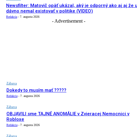
Newsfilter: Matovič opäť ukázal, aký je odporný ako aj aj že 
dávno nemal existovať v politike (VIDEO)
Redakcia
-
7. augusta 2026
- Advertisement -
Zábava
Dokedy to musím mať ?????
Redakcia
-
7. augusta 2026
Zábava
OBJAVILI sme TAJNÉ ANOMÁLIE v Zvieracej Nemocnici v
Robloxe
Redakcia
-
7. augusta 2026
Zábava