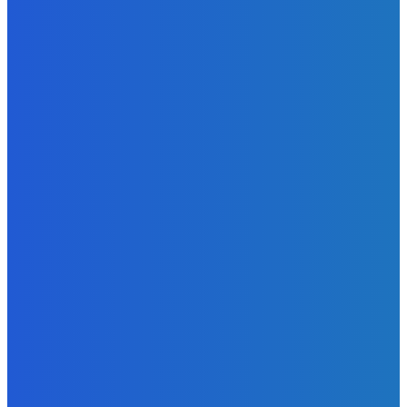
Zábava
Dokedy to musím mať ?????
Redakcia
-
7. augusta 2026
Zábava
OBJAVILI sme TAJNÉ ANOMÁLIE v Zvieracej Nemocnici v
Robloxe
Redakcia
-
7. augusta 2026
Zábava
Naukazujte vašim psom lebo budu chcieť nanuky (do
labky)
Redakcia
-
6. augusta 2026
POPULÁRNE
Zábava
9061
Slovensko
6676
MMA
6261
Ekonomika
976
Nezaradené
891
Zahraničie
355