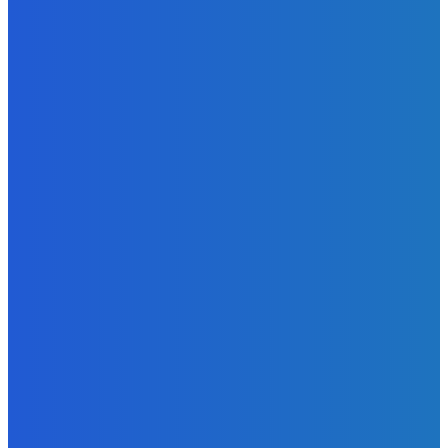
Zábava
AKÉ SÚ ŠANCE ?????
Redakcia
-
8. augusta 2026
Slovensko
Analytik Oxford Economics: Slovensko nečaká grécky
bankrot, ale pomalé zaostávanie (VIDEO)
Redakcia
-
8. augusta 2026
Zábava
Choďte na to ♥️👍🏻
Redakcia
-
8. augusta 2026
BUDE VÁS ZAUJÍMAŤ
Zábava
AKÉ SÚ ŠANCE ?????
Redakcia
-
8. augusta 2026
Slovensko
Analytik Oxford Economics: Slovensko nečaká grécky
bankrot, ale pomalé zaostávanie (VIDEO)
Redakcia
-
8. augusta 2026