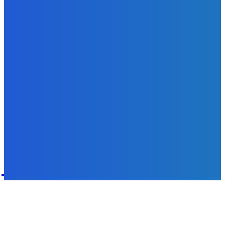
Zábava
Choďte na to ♥️👍🏻
Redakcia
-
8. augusta 2026
POPULÁRNE
Zábava
9072
Slovensko
6683
MMA
6261
Ekonomika
976
Nezaradené
891
Zahraničie
355
Magazín
70
Bývanie
63
DNESKY