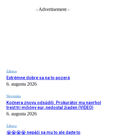
- Advertisement -
Zábava
Extrémne dobre sa na to pozerá
6. augusta 2026
Slovensko
Kočnera znovu odsúdili. Prokurátor mu navrhol
trest tri milióny eur, nedostal žiaden (VIDEO)
6. augusta 2026
Zábava
😭😭😭😭 nepáči sa mu to ale dajte to