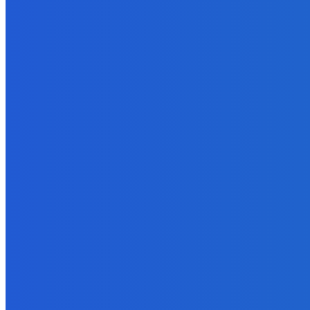
6. augusta 2026
Slovensko
Kočnera znovu odsúdili. Prokurátor mu navrhol trest tri milióny e
6. augusta 2026
Zábava
😭😭😭😭 nepáči sa mu to ale dajte to
6. augusta 2026
POPULÁRNE
Zábava
9059
Slovensko
6675
MMA
6261
Ekonomika
976
Nezaradené
891
Zahraničie
355
Magazín
70
Bývanie
63