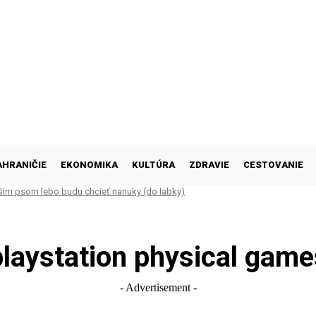
AHRANIČIE
EKONOMIKA
KULTÚRA
ZDRAVIE
CESTOVANIE
šim psom lebo budu chcieť nanuky (do labky)
playstation physical game
- Advertisement -