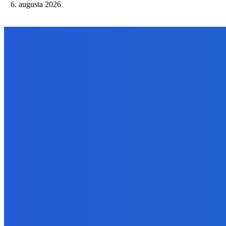
6. augusta 2026
NÁŠ VÝBER
Zábava
Extrémne dobre sa na to pozerá
6. augusta 2026
Slovensko
Kočnera znovu odsúdili. Prokurátor mu navrhol trest tri milióny e
6. augusta 2026
Zábava
😭😭😭😭 nepáči sa mu to ale dajte to
6. augusta 2026
BUDE VÁS ZAUJÍMAŤ
Zábava
Extrémne dobre sa na to pozerá