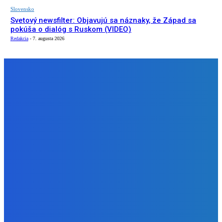
Slovensko
Svetový newsfilter: Objavujú sa náznaky, že Západ sa
pokúša o dialóg s Ruskom (VIDEO)
Redakcia
-
7. augusta 2026
NÁŠ VÝBER
Zábava
Ktoré sú naj ?
Redakcia
-
7. augusta 2026
Zábava
No nič lopta je guľatá treba sa točiť ideme ďalej
Redakcia
-
7. augusta 2026
Slovensko
Svetový newsfilter: Objavujú sa náznaky, že Západ sa
pokúša o dialóg s Ruskom (VIDEO)
Redakcia
-
7. augusta 2026
BUDE VÁS ZAUJÍMAŤ