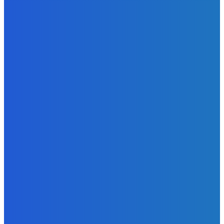
Zábava
Ktoré sú naj ?
Redakcia
-
7. augusta 2026
Zábava
No nič lopta je guľatá treba sa točiť ideme ďalej
Redakcia
-
7. augusta 2026
Slovensko
Svetový newsfilter: Objavujú sa náznaky, že Západ sa
pokúša o dialóg s Ruskom (VIDEO)
Redakcia
-
7. augusta 2026
POPULÁRNE
Zábava
9070
Slovensko
6680
MMA
6261
Ekonomika
976
Nezaradené
891
Zahraničie
355
Magazín
70