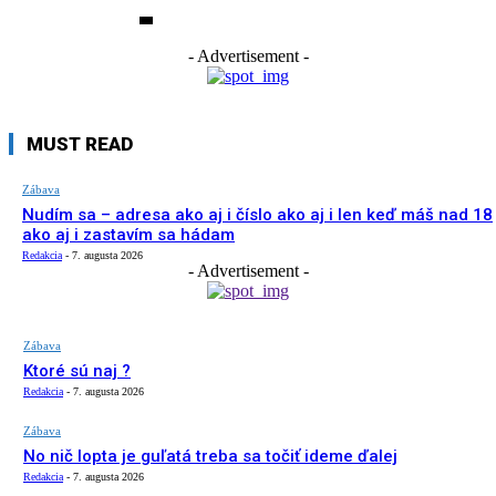
- Advertisement -
MUST READ
Zábava
Nudím sa – adresa ako aj i číslo ako aj i len keď máš nad 18
ako aj i zastavím sa hádam
Redakcia
-
7. augusta 2026
- Advertisement -
Zábava
Ktoré sú naj ?
Redakcia
-
7. augusta 2026
Zábava
No nič lopta je guľatá treba sa točiť ideme ďalej
Redakcia
-
7. augusta 2026