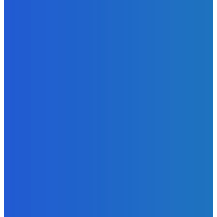
Slovensko
Vysvetľujeme: Obranná dohoda s Spojené štáty americké
už nie je zradcovská (VIDEO)
Redakcia
-
8. augusta 2026
Zábava
Prečo GRAPE nikdy nezavolá KANYEHO WESTA? (Pravda
alebo Mýtus)
Redakcia
-
8. augusta 2026
Zábava
Ak toto vidíte možno tu už nie som 😭
Redakcia
-
8. augusta 2026
POPULÁRNE
Zábava
9078
Slovensko
6687
MMA
6261
Ekonomika
976
Nezaradené
891
Zahraničie
355