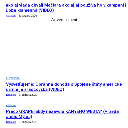
ako aj vláda chváli Mečiara ako aj aj používa ho v kampani |
Doba klamenná (VIDEO)
Redakcia
-
8. augusta 2026
- Advertisement -
Slovensko
Vysvetľujeme: Obranná dohoda s Spojené štáty americké
už nie je zradcovská (VIDEO)
Redakcia
-
8. augusta 2026
Zábava
Prečo GRAPE nikdy nezavolá KANYEHO WESTA? (Pravda
alebo Mýtus)
Redakcia
-
8. augusta 2026