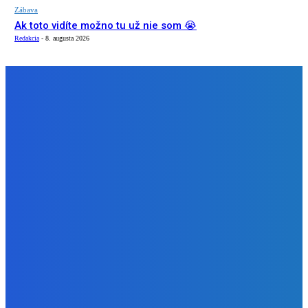
Zábava
Ak toto vidíte možno tu už nie som 😭
Redakcia
-
8. augusta 2026
NÁŠ VÝBER
Slovensko
Vysvetľujeme: Obranná dohoda s Spojené štáty americké
už nie je zradcovská (VIDEO)
Redakcia
-
8. augusta 2026
Zábava
Prečo GRAPE nikdy nezavolá KANYEHO WESTA? (Pravda
alebo Mýtus)
Redakcia
-
8. augusta 2026
Zábava
Ak toto vidíte možno tu už nie som 😭
Redakcia
-
8. augusta 2026
BUDE VÁS ZAUJÍMAŤ