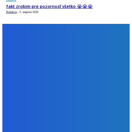
fakt zrobim pre pozornosť všetko 😭😭😭
Redakcia
-
5. augusta 2026
NÁŠ VÝBER
Slovensko
Ekonomický newsfilter: Vláda vidí v obnove závlah šancu
na ďalší presahujúci priemerné veličiny kšeft (VIDEO)
Redakcia
-
5. augusta 2026
Zábava
Toľkokrát nás za tie roky skritizoval že pochvala chutí jak
Michelin ⭐️😍♥️🍕
Redakcia
-
5. augusta 2026
Zábava
fakt zrobim pre pozornosť všetko 😭😭😭
Redakcia
-
5. augusta 2026
BUDE VÁS ZAUJÍMAŤ