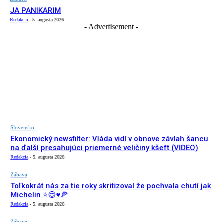
JA PANIKARIM
Redakcia
-
5. augusta 2026
- Advertisement -
Slovensko
Ekonomický newsfilter: Vláda vidí v obnove závlah šancu
na ďalší presahujúci priemerné veličiny kšeft (VIDEO)
Redakcia
-
5. augusta 2026
Zábava
Toľkokrát nás za tie roky skritizoval že pochvala chutí jak
Michelin ⭐️😍♥️🍕
Redakcia
-
5. augusta 2026
Zábava