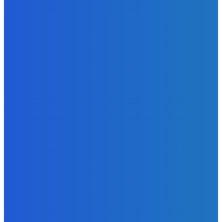
Slovensko
Ekonomický newsfilter: Vláda vidí v obnove závlah šancu
na ďalší presahujúci priemerné veličiny kšeft (VIDEO)
Redakcia
-
5. augusta 2026
Zábava
Toľkokrát nás za tie roky skritizoval že pochvala chutí jak
Michelin ⭐️😍♥️🍕
Redakcia
-
5. augusta 2026
Zábava
fakt zrobim pre pozornosť všetko 😭😭😭
Redakcia
-
5. augusta 2026
POPULÁRNE
Zábava
9055
Slovensko
6672
MMA
6261
Ekonomika
976
Nezaradené
891
Zahraničie
355
Magazín
70