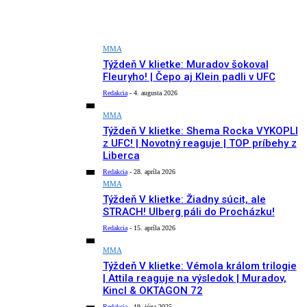
MMA
Týždeň V klietke: Muradov šokoval
Fleuryho! | Čepo aj Klein padli v UFC
Redakcia
-
4. augusta 2026
MMA
Týždeň V klietke: Shema Rocka VYKOPLI
z UFC! | Novotný reaguje | TOP príbehy z
Liberca
Redakcia
-
28. apríla 2026
MMA
Týždeň V klietke: Žiadny súcit, ale
STRACH! Ulberg páli do Procházku!
Redakcia
-
15. apríla 2026
MMA
Týždeň V klietke: Vémola králom trilogie
| Attila reaguje na výsledok | Muradov,
Kincl & OKTAGON 72
Redakcia
-
19. júna 2025