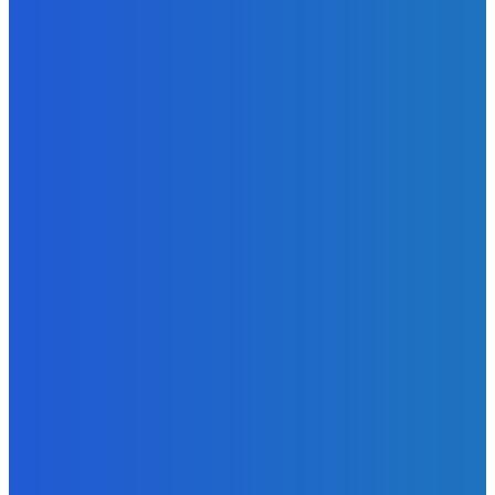
Zábava
Strašne dobrá hra ale mohli by tam pridať nejaké módy
Redakcia
-
9. augusta 2026
Slovensko
Bývalý šéf NAKA Daňko: Máme informácie, kde Šutaj Eštok
v Dubaji býval plus kto mu to zaplatil (VIDEO)
Redakcia
-
9. augusta 2026
Zábava
Najhoršie futbalové video incoming 🤝🤝🤝
Redakcia
-
9. augusta 2026
POPULÁRNE
Zábava
9084
Slovensko
6690
MMA
6261
Ekonomika
976
Nezaradené
891
Zahraničie
355