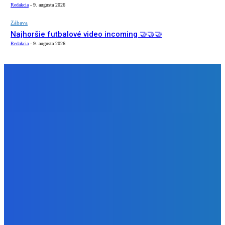
Redakcia
-
9. augusta 2026
Zábava
Najhoršie futbalové video incoming 🤝🤝🤝
Redakcia
-
9. augusta 2026
NÁŠ VÝBER
Zábava
Strašne dobrá hra ale mohli by tam pridať nejaké módy
Redakcia
-
9. augusta 2026
Slovensko
Bývalý šéf NAKA Daňko: Máme informácie, kde Šutaj Eštok
v Dubaji býval plus kto mu to zaplatil (VIDEO)
Redakcia
-
9. augusta 2026
Zábava
Najhoršie futbalové video incoming 🤝🤝🤝
Redakcia
-
9. augusta 2026
BUDE VÁS ZAUJÍMAŤ