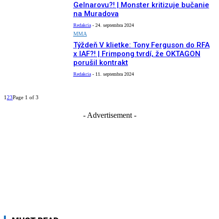
Gelnarovu?! | Monster kritizuje bučanie
na Muradova
Redakcia
-
24. septembra 2024
MMA
Týždeň V klietke: Tony Ferguson do RFA
x IAF?! | Frimpong tvrdí, že OKTAGON
porušil kontrakt
Redakcia
-
11. septembra 2024
1
2
3
Page 1 of 3
- Advertisement -