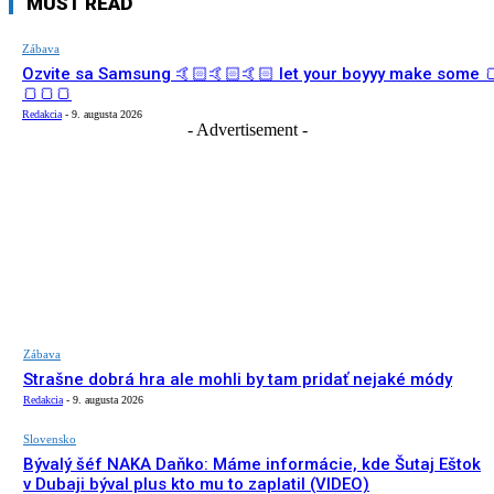
MUST READ
Zábava
Ozvite sa Samsung 🤙🏻🤙🏻🤙🏻 let your boyyy make some 
🍞🍞🍞
Redakcia
-
9. augusta 2026
- Advertisement -
Zábava
Strašne dobrá hra ale mohli by tam pridať nejaké módy
Redakcia
-
9. augusta 2026
Slovensko
Bývalý šéf NAKA Daňko: Máme informácie, kde Šutaj Eštok
v Dubaji býval plus kto mu to zaplatil (VIDEO)