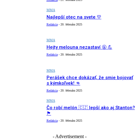
MMA
Najlepší otec na svete 💛
Redakcia
-
20. februára 2025
MMA
Hejty melouna nezastaví 🤬 💪
Redakcia
-
20. februára 2025
MMA
Perášek chce dokázať, že smie bojovať
s kýmkoľvek! 👊
Redakcia
-
20. februára 2025
MMA
Čo robí melón 🇨🇿 lepší ako aj Stanton?
🏴󠁧󠁢󠁥󠁮󠁧󠁿
Redakcia
-
20. februára 2025
- Advertisement -