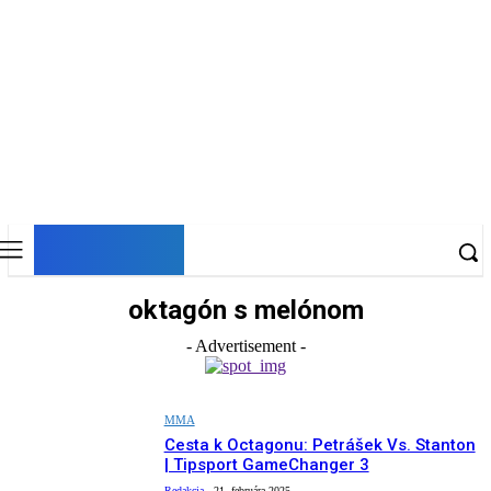
DNESKY
oktagón s melónom
- Advertisement -
MMA
Cesta k Octagonu: Petrášek Vs. Stanton
| Tipsport GameChanger 3
Redakcia
-
21. februára 2025