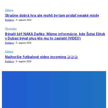
Zábava
Strašne dobrá hra ale mohli by tam pridať nejaké módy
Redakcia
-
9. augusta 2026
Slovensko
Bývalý šéf NAKA Daňko: Máme informácie, kde Šutaj Eštok
v Dubaji býval plus kto mu to zaplatil (VIDEO)
Redakcia
-
9. augusta 2026
Zábava
Najhoršie futbalové video incoming 🤝🤝🤝
Redakcia
-
9. augusta 2026
NÁŠ VÝBER
Zábava
Strašne dobrá hra ale mohli by tam pridať nejaké módy
Redakcia
-
9. augusta 2026