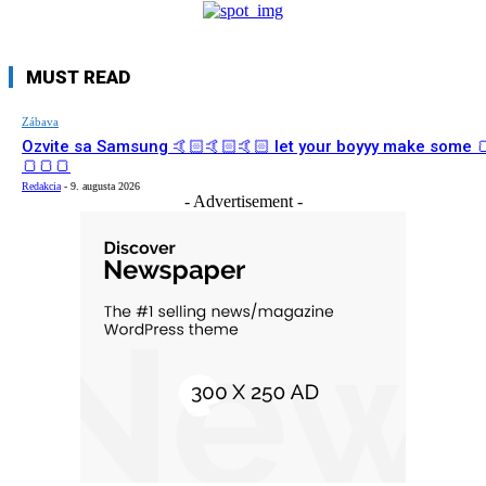
MUST READ
Zábava
Ozvite sa Samsung 🤙🏻🤙🏻🤙🏻 let your boyyy make some 
🍞🍞🍞
Redakcia
-
9. augusta 2026
- Advertisement -