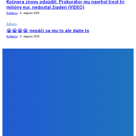
Kočnera znovu odsúdili. Prokurátor mu navrhol trest tri
milióny eur, nedostal žiaden (VIDEO)
Redakcia
-
6. augusta 2026
Zábava
😭😭😭😭 nepáči sa mu to ale dajte to
Redakcia
-
6. augusta 2026
NÁŠ VÝBER
Zábava
Extrémne dobre sa na to pozerá
Redakcia
-
6. augusta 2026
Slovensko
Kočnera znovu odsúdili. Prokurátor mu navrhol trest tri
milióny eur, nedostal žiaden (VIDEO)
Redakcia
-
6. augusta 2026
Zábava