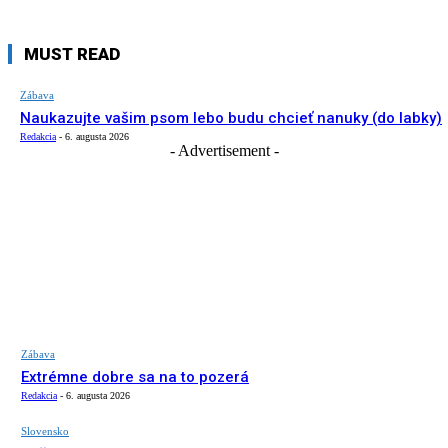
MUST READ
Zábava
Naukazujte vašim psom lebo budu chcieť nanuky (do labky)
Redakcia
-
6. augusta 2026
- Advertisement -
Zábava
Extrémne dobre sa na to pozerá
Redakcia
-
6. augusta 2026
Slovensko