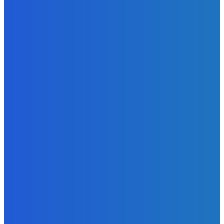
😭😭😭😭 nepáči sa mu to ale dajte to
Redakcia
-
6. augusta 2026
BUDE VÁS ZAUJÍMAŤ
Zábava
Extrémne dobre sa na to pozerá
Redakcia
-
6. augusta 2026
Slovensko
Kočnera znovu odsúdili. Prokurátor mu navrhol trest tri
milióny eur, nedostal žiaden (VIDEO)
Redakcia
-
6. augusta 2026
Zábava
😭😭😭😭 nepáči sa mu to ale dajte to
Redakcia
-
6. augusta 2026
POPULÁRNE
Zábava
9059
Slovensko
6675
MMA
6261
Ekonomika
976
Nezaradené
891