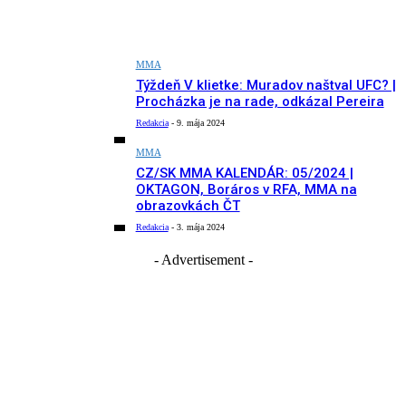
MMA
Týždeň V klietke: Muradov naštval UFC? |
Procházka je na rade, odkázal Pereira
Redakcia
-
9. mája 2024
MMA
CZ/SK MMA KALENDÁR: 05/2024 |
OKTAGON, Boráros v RFA, MMA na
obrazovkách ČT
Redakcia
-
3. mája 2024
- Advertisement -