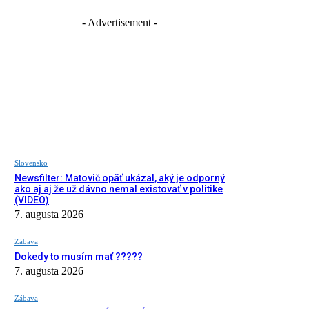
- Advertisement -
Slovensko
Newsfilter: Matovič opäť ukázal, aký je odporný
ako aj aj že už dávno nemal existovať v politike
(VIDEO)
7. augusta 2026
Zábava
Dokedy to musím mať ?????
7. augusta 2026
Zábava