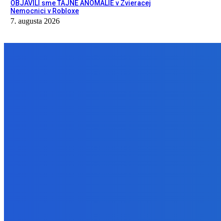
OBJAVILI sme TAJNÉ ANOMÁLIE v Zvieracej
Nemocnici v Robloxe
7. augusta 2026
NÁŠ VÝBER
Slovensko
Newsfilter: Matovič opäť ukázal, aký je odporný ako aj aj že už dá
7. augusta 2026
Zábava
Dokedy to musím mať ?????
7. augusta 2026
Zábava
OBJAVILI sme TAJNÉ ANOMÁLIE v Zvieracej Nemocnici v Robloxe
7. augusta 2026
BUDE VÁS ZAUJÍMAŤ
Slovensko