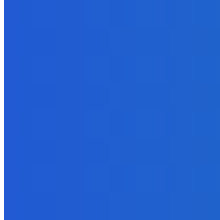
Newsfilter: Matovič opäť ukázal, aký je odporný ako aj aj že už dá
7. augusta 2026
Zábava
Dokedy to musím mať ?????
7. augusta 2026
Zábava
OBJAVILI sme TAJNÉ ANOMÁLIE v Zvieracej Nemocnici v Robloxe
7. augusta 2026
POPULÁRNE
Zábava
9062
Slovensko
6676
MMA
6261
Ekonomika
976
Nezaradené
891
Zahraničie
355
Magazín
70
Bývanie
63