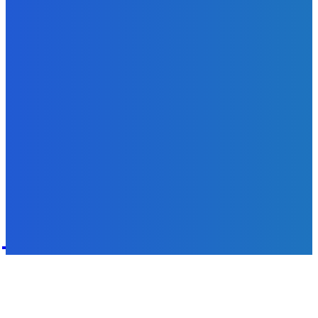
Svetový newsfilter: Objavujú sa náznaky, že Západ sa
pokúša o dialóg s Ruskom (VIDEO)
Redakcia
-
7. augusta 2026
POPULÁRNE
Zábava
9070
Slovensko
6680
MMA
6261
Ekonomika
976
Nezaradené
891
Zahraničie
355
Magazín
70
Bývanie
63
DNESKY