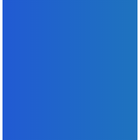
Zábava
Ktoré sú naj ?
Redakcia
-
7. augusta 2026
Zábava
No nič lopta je guľatá treba sa točiť ideme ďalej
Redakcia
-
7. augusta 2026
Slovensko
Svetový newsfilter: Objavujú sa náznaky, že Západ sa
pokúša o dialóg s Ruskom (VIDEO)
Redakcia
-
7. augusta 2026
BUDE VÁS ZAUJÍMAŤ
Zábava
Ktoré sú naj ?
Redakcia
-
7. augusta 2026
Zábava
No nič lopta je guľatá treba sa točiť ideme ďalej
Redakcia
-
7. augusta 2026
Slovensko