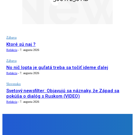
Zábava
Ktoré sú naj ?
Redakcia
-
7. augusta 2026
Zábava
No nič lopta je guľatá treba sa točiť ideme ďalej
Redakcia
-
7. augusta 2026
Slovensko
Svetový newsfilter: Objavujú sa náznaky, že Západ sa
pokúša o dialóg s Ruskom (VIDEO)
Redakcia
-
7. augusta 2026
NÁŠ VÝBER