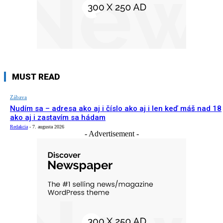
MUST READ
Zábava
Nudím sa – adresa ako aj i číslo ako aj i len keď máš nad 18
ako aj i zastavím sa hádam
Redakcia
-
7. augusta 2026
- Advertisement -