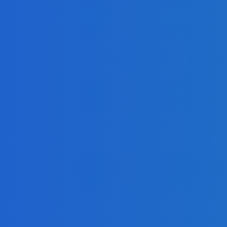
ur, nedostal žiaden (VIDEO)
Youtube