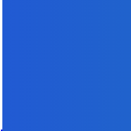
Slovensko
Kočnera znovu odsúdili. Prokurátor mu navrhol trest tri milióny e
6. augusta 2026
Zábava
😭😭😭😭 nepáči sa mu to ale dajte to
6. augusta 2026
POPULÁRNE
Zábava
9059
Slovensko
6675
MMA
6261
Ekonomika
976
Nezaradené
891
Zahraničie
355
Magazín
70
Bývanie
63
DNESKY
Facebook
Instagram