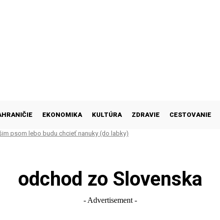
AHRANIČIE
EKONOMIKA
KULTÚRA
ZDRAVIE
CESTOVANIE
šim psom lebo budu chcieť nanuky (do labky)
odchod zo Slovenska
- Advertisement -