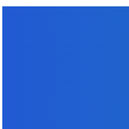
NÁŠ VÝBER
Zábava
Extrémne dobre sa na to pozerá
6. augusta 2026
Slovensko
Kočnera znovu odsúdili. Prokurátor mu navrhol trest tri milióny e
6. augusta 2026
Zábava
😭😭😭😭 nepáči sa mu to ale dajte to
6. augusta 2026
BUDE VÁS ZAUJÍMAŤ
Zábava
Extrémne dobre sa na to pozerá
6. augusta 2026