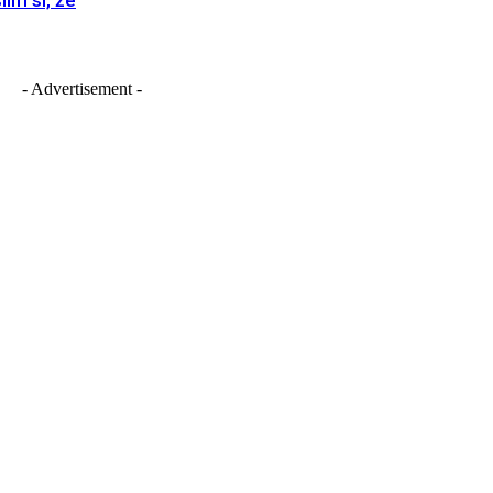
lím si, že
- Advertisement -