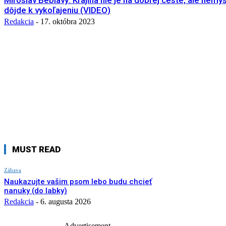
Miroslav Beblavý: Krajina nie je na dobrej ceste, ale nemys
dôjde k vykoľajeniu (VIDEO)
Redakcia
-
17. októbra 2023
MUST READ
Zábava
Naukazujte vašim psom lebo budu chcieť
nanuky (do labky)
Redakcia
-
6. augusta 2026
- Advertisement -