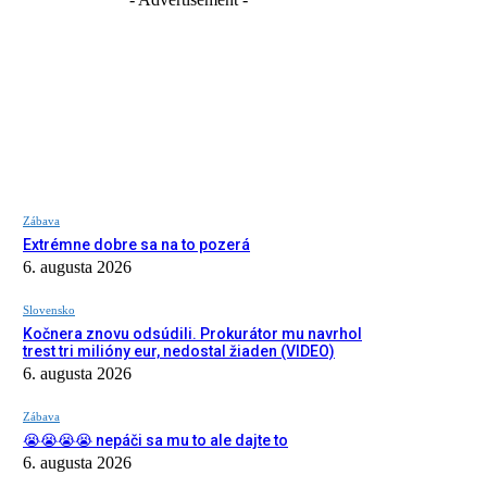
Zábava
Extrémne dobre sa na to pozerá
6. augusta 2026
Slovensko
Kočnera znovu odsúdili. Prokurátor mu navrhol
trest tri milióny eur, nedostal žiaden (VIDEO)
6. augusta 2026
Zábava
😭😭😭😭 nepáči sa mu to ale dajte to
6. augusta 2026