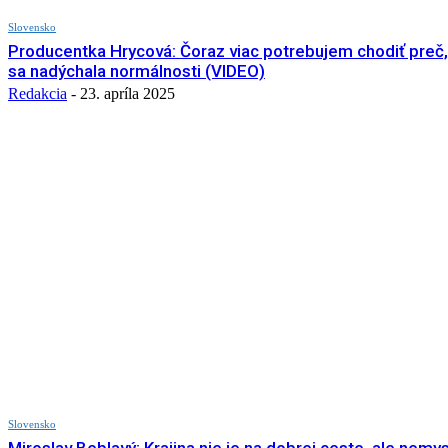
Slovensko
Producentka Hrycová: Čoraz viac potrebujem chodiť preč
sa nadýchala normálnosti (VIDEO)
Redakcia
-
23. apríla 2025
Slovensko