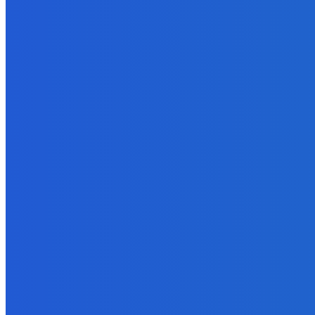
Zábava
OH NIE… POTÁPAME SA! 😨 | Still Wakes the Deep FINÁLE
7. augusta 2026
Slovensko
Kiripolská, Rehák: Lovestream má veľké ambície, ale aj veľké dlhy
7. augusta 2026
Zábava
Novú horrorovú sériu “Still wakes the deep” sme úspešne dohrali 
7. augusta 2026
POPULÁRNE
Zábava
9067
Slovensko
6680
MMA
6261
Ekonomika
976
Nezaradené
891
Zahraničie
355
Magazín
70