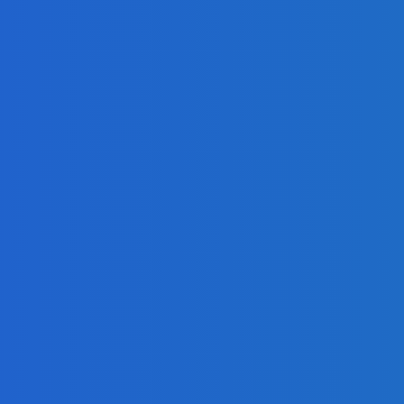
 (VIDEO)
do konca! 😊 Finále online teraz.