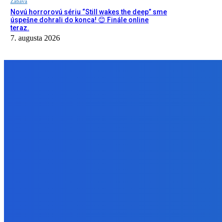
Zábava
Novú horrorovú sériu “Still wakes the deep” sme
úspešne dohrali do konca! 😊 Finále online
teraz.
7. augusta 2026
NÁŠ VÝBER
Zábava
OH NIE… POTÁPAME SA! 😨 | Still Wakes the Deep FINÁLE
7. augusta 2026
Slovensko
Kiripolská, Rehák: Lovestream má veľké ambície, ale aj veľké dlhy
7. augusta 2026
Zábava
Novú horrorovú sériu “Still wakes the deep” sme úspešne dohrali 
7. augusta 2026
BUDE VÁS ZAUJÍMAŤ