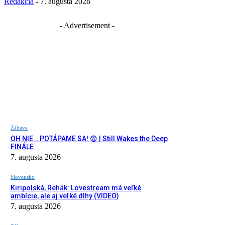
Redakcia
-
7. augusta 2026
- Advertisement -
Zábava
OH NIE… POTÁPAME SA! 😨 | Still Wakes the Deep
FINÁLE
7. augusta 2026
Slovensko
Kiripolská, Rehák: Lovestream má veľké
ambície, ale aj veľké dlhy (VIDEO)
7. augusta 2026