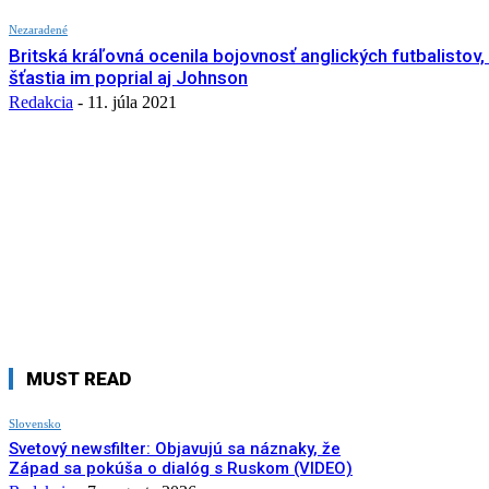
Nezaradené
Britská kráľovná ocenila bojovnosť anglických futbalistov
šťastia im poprial aj Johnson
Redakcia
-
11. júla 2021
MUST READ
Slovensko
Svetový newsfilter: Objavujú sa náznaky, že
Západ sa pokúša o dialóg s Ruskom (VIDEO)