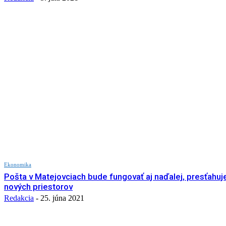
Ekonomika
Pošta v Matejovciach bude fungovať aj naďalej, presťahuj
nových priestorov
Redakcia
-
25. júna 2021