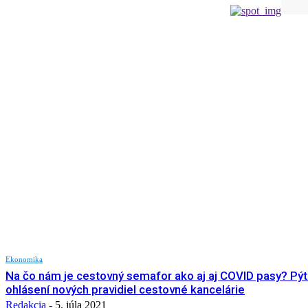
Ekonomika
Na čo nám je cestovný semafor ako aj aj COVID pasy? Pýt
ohlásení nových pravidiel cestovné kancelárie
Redakcia
-
5. júla 2021