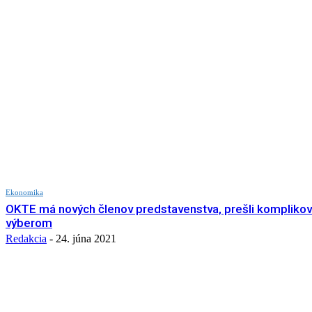
Ekonomika
OKTE má nových členov predstavenstva, prešli kompliko
výberom
Redakcia
-
24. júna 2021