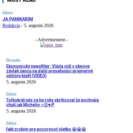
Zábava
JA PANIKARIM
Redakcia
-
5. augusta 2026
- Advertisement -
Slovensko
Ekonomický newsfilter: Vláda vidí v obnove
závlah šancu na ďalší presahujúci priemerné
veličiny kšeft (VIDEO)
5. augusta 2026
Zábava
Toľkokrát nás za tie roky skritizoval že pochvala
chutí jak Michelin ⭐️😍♥️🍕
5. augusta 2026
Zábava
fakt zrobim pre pozornosť všetko 😭😭😭