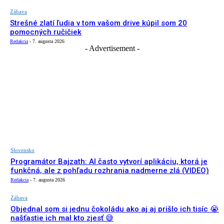
Zábava
Strešné zlatí ľudia v tom vašom drive kúpil som 20
pomocných ručičiek
Redakcia
-
7. augusta 2026
- Advertisement -
Slovensko
Programátor Bajzath: AI často vytvorí aplikáciu, ktorá je
funkčná, ale z pohľadu rozhrania nadmerne zlá (VIDEO)
Redakcia
-
7. augusta 2026
Zábava
Objednal som si jednu čokoládu ako aj aj prišlo ich tisíc 😭
našťastie ich mal kto zjesť 😅