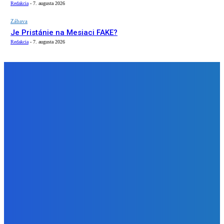
Redakcia
-
7. augusta 2026
Zábava
Je Pristánie na Mesiaci FAKE?
Redakcia
-
7. augusta 2026
NÁŠ VÝBER
Slovensko
Programátor Bajzath: AI často vytvorí aplikáciu, ktorá je
funkčná, ale z pohľadu rozhrania nadmerne zlá (VIDEO)
Redakcia
-
7. augusta 2026
Zábava
Objednal som si jednu čokoládu ako aj aj prišlo ich tisíc 😭
našťastie ich mal kto zjesť 😅
Redakcia
-
7. augusta 2026
Zábava
Je Pristánie na Mesiaci FAKE?