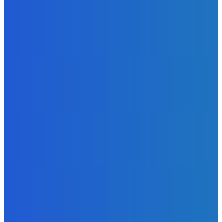
Redakcia
-
7. augusta 2026
BUDE VÁS ZAUJÍMAŤ
Slovensko
Programátor Bajzath: AI často vytvorí aplikáciu, ktorá je
funkčná, ale z pohľadu rozhrania nadmerne zlá (VIDEO)
Redakcia
-
7. augusta 2026
Zábava
Objednal som si jednu čokoládu ako aj aj prišlo ich tisíc 😭
našťastie ich mal kto zjesť 😅
Redakcia
-
7. augusta 2026
Zábava
Je Pristánie na Mesiaci FAKE?
Redakcia
-
7. augusta 2026
POPULÁRNE
Zábava
9065
Slovensko
6678
MMA
6261
Ekonomika
976
Nezaradené
891