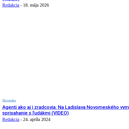
Redakcia
-
18. mája 2026
Slovensko
Agenti ako aj i zradcovia: Na Ladislava Novomeského vymy
sprisahanie s ľudákmi (VIDEO)
Redakcia
-
24. apríla 2024