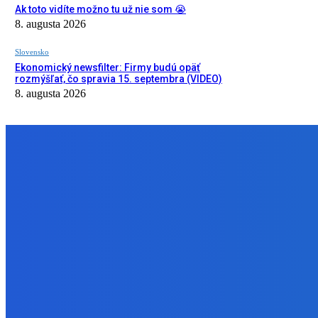
Ak toto vidíte možno tu už nie som 😭
8. augusta 2026
Slovensko
Ekonomický newsfilter: Firmy budú opäť
rozmýšľať, čo spravia 15. septembra (VIDEO)
8. augusta 2026
NÁŠ VÝBER
Zábava
Prečo GRAPE nikdy nezavolá KANYEHO WESTA? (Pravda alebo Mý
8. augusta 2026
Zábava
Ak toto vidíte možno tu už nie som 😭
8. augusta 2026
Slovensko