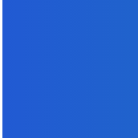
Ekonomický newsfilter: Firmy budú opäť rozmýšľať, čo spravia 1
8. augusta 2026
BUDE VÁS ZAUJÍMAŤ
Zábava
Prečo GRAPE nikdy nezavolá KANYEHO WESTA? (Pravda alebo Mý
8. augusta 2026
Zábava
Ak toto vidíte možno tu už nie som 😭
8. augusta 2026
Slovensko
Ekonomický newsfilter: Firmy budú opäť rozmýšľať, čo spravia 1
8. augusta 2026
POPULÁRNE
Zábava
9078
Slovensko
6686
MMA
6261
Ekonomika
976
Nezaradené
891