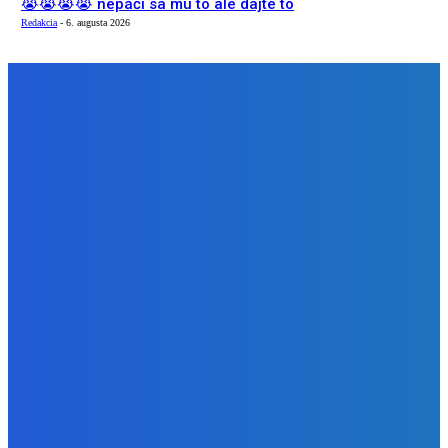
😭😭😭😭 nepáči sa mu to ale dajte to
Redakcia
-
6. augusta 2026
NÁŠ VÝBER
Zábava
Extrémne dobre sa na to pozerá
Redakcia
-
6. augusta 2026
Slovensko
Kočnera znovu odsúdili. Prokurátor mu navrhol trest tri
milióny eur, nedostal žiaden (VIDEO)
Redakcia
-
6. augusta 2026
Zábava
😭😭😭😭 nepáči sa mu to ale dajte to
Redakcia
-
6. augusta 2026
BUDE VÁS ZAUJÍMAŤ
Zábava
Extrémne dobre sa na to pozerá