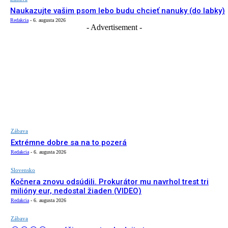
Naukazujte vašim psom lebo budu chcieť nanuky (do labky)
Redakcia
-
6. augusta 2026
- Advertisement -
Zábava
Extrémne dobre sa na to pozerá
Redakcia
-
6. augusta 2026
Slovensko
Kočnera znovu odsúdili. Prokurátor mu navrhol trest tri
milióny eur, nedostal žiaden (VIDEO)
Redakcia
-
6. augusta 2026
Zábava