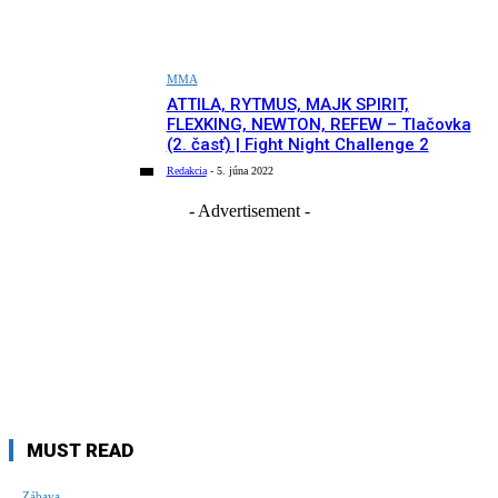
MMA
ATTILA, RYTMUS, MAJK SPIRIT,
FLEXKING, NEWTON, REFEW – Tlačovka
(2. časť) | Fight Night Challenge 2
Redakcia
-
5. júna 2022
- Advertisement -
MUST READ
Zábava