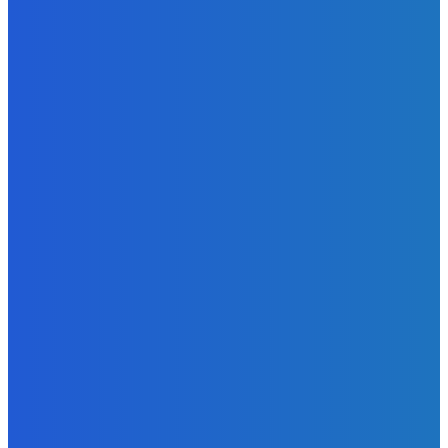
Redakcia
-
6. augusta 2026
Slovensko
Kočnera znovu odsúdili. Prokurátor mu navrhol trest tri
milióny eur, nedostal žiaden (VIDEO)
Redakcia
-
6. augusta 2026
Zábava
😭😭😭😭 nepáči sa mu to ale dajte to
Redakcia
-
6. augusta 2026
POPULÁRNE
Zábava
9059
Slovensko
6675
MMA
6261
Ekonomika
976
Nezaradené
891
Zahraničie
355
Magazín
70
Bývanie
63