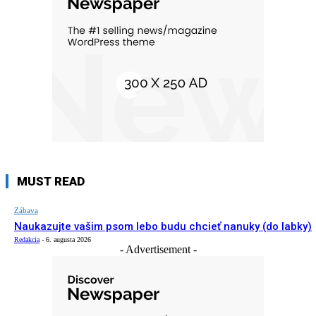
MUST READ
Zábava
Naukazujte vašim psom lebo budu chcieť nanuky (do labky)
Redakcia
-
6. augusta 2026
- Advertisement -