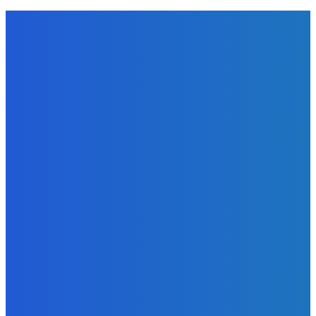
NÁŠ VÝBER
Zábava
Extrémne dobre sa na to pozerá
Redakcia
-
6. augusta 2026
Slovensko
Kočnera znovu odsúdili. Prokurátor mu navrhol trest tri
milióny eur, nedostal žiaden (VIDEO)
Redakcia
-
6. augusta 2026
Zábava
😭😭😭😭 nepáči sa mu to ale dajte to
Redakcia
-
6. augusta 2026
BUDE VÁS ZAUJÍMAŤ
Zábava
Extrémne dobre sa na to pozerá
Redakcia
-
6. augusta 2026