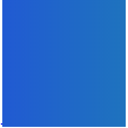
Slovensko
Kočnera znovu odsúdili. Prokurátor mu navrhol trest tri
milióny eur, nedostal žiaden (VIDEO)
Redakcia
-
6. augusta 2026
Zábava
😭😭😭😭 nepáči sa mu to ale dajte to
Redakcia
-
6. augusta 2026
POPULÁRNE
Zábava
9059
Slovensko
6675
MMA
6261
Ekonomika
976
Nezaradené
891
Zahraničie
355
Magazín
70
Bývanie
63
DNESKY