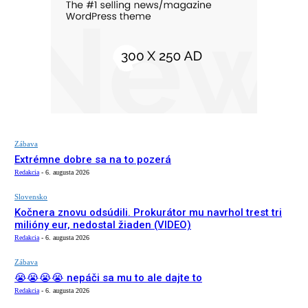
Zábava
Extrémne dobre sa na to pozerá
Redakcia
-
6. augusta 2026
Slovensko
Kočnera znovu odsúdili. Prokurátor mu navrhol trest tri
milióny eur, nedostal žiaden (VIDEO)
Redakcia
-
6. augusta 2026
Zábava
😭😭😭😭 nepáči sa mu to ale dajte to
Redakcia
-
6. augusta 2026