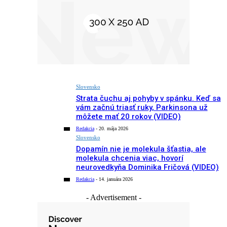
Slovensko
Strata čuchu aj pohyby v spánku. Keď sa
vám začnú triasť ruky, Parkinsona už
môžete mať 20 rokov (VIDEO)
Redakcia
-
20. mája 2026
Slovensko
Dopamín nie je molekula šťastia, ale
molekula chcenia viac, hovorí
neurovedkyňa Dominika Fričová (VIDEO)
Redakcia
-
14. januára 2026
- Advertisement -