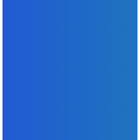
Slovensko
Zelený newsfilter: Vraky na dne riek ako aj i požiare, z
ktorých udierajú blesky (VIDEO)
Redakcia
-
6. augusta 2026
Zábava
JA PANIKARIM
Redakcia
-
5. augusta 2026
Slovensko
Ekonomický newsfilter: Vláda vidí v obnove závlah šancu
na ďalší presahujúci priemerné veličiny kšeft (VIDEO)
Redakcia
-
5. augusta 2026
POPULÁRNE
Zábava
9056
Slovensko
6673
MMA
6261
Ekonomika
976
Nezaradené
891
Zahraničie
355
Magazín
70