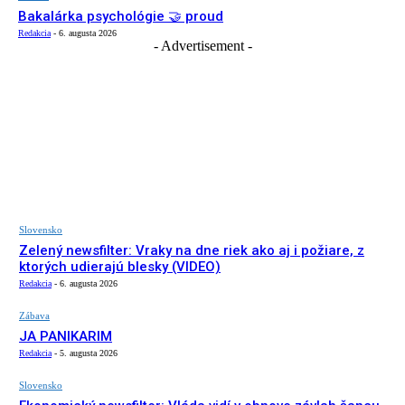
Bakalárka psychológie 🤝 proud
Redakcia
-
6. augusta 2026
- Advertisement -
Slovensko
Zelený newsfilter: Vraky na dne riek ako aj i požiare, z
ktorých udierajú blesky (VIDEO)
Redakcia
-
6. augusta 2026
Zábava
JA PANIKARIM
Redakcia
-
5. augusta 2026
Slovensko