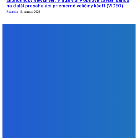
Ekonomický newsfilter: Vláda vidí v obnove závlah šancu
na ďalší presahujúci priemerné veličiny kšeft (VIDEO)
Redakcia
-
5. augusta 2026
NÁŠ VÝBER
Slovensko
Zelený newsfilter: Vraky na dne riek ako aj i požiare, z
ktorých udierajú blesky (VIDEO)
Redakcia
-
6. augusta 2026
Zábava
JA PANIKARIM
Redakcia
-
5. augusta 2026
Slovensko
Ekonomický newsfilter: Vláda vidí v obnove závlah šancu
na ďalší presahujúci priemerné veličiny kšeft (VIDEO)
Redakcia
-
5. augusta 2026
BUDE VÁS ZAUJÍMAŤ