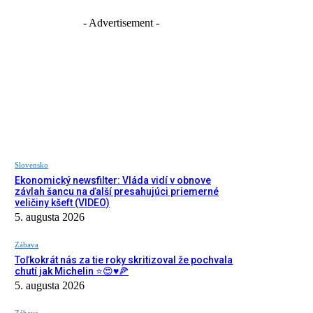
- Advertisement -
Slovensko
Ekonomický newsfilter: Vláda vidí v obnove
závlah šancu na ďalší presahujúci priemerné
veličiny kšeft (VIDEO)
5. augusta 2026
Zábava
Toľkokrát nás za tie roky skritizoval že pochvala
chutí jak Michelin ⭐️😍♥️🍕
5. augusta 2026
Zábava