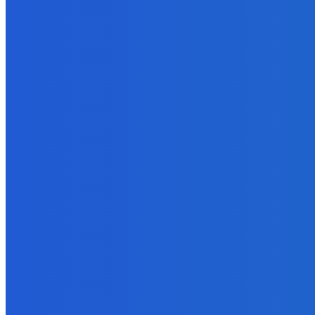
Ekonomický newsfilter: Vláda vidí v obnove závlah šancu na ďalší 
5. augusta 2026
Zábava
Toľkokrát nás za tie roky skritizoval že pochvala chutí jak Michelin
5. augusta 2026
Zábava
fakt zrobim pre pozornosť všetko 😭😭😭
5. augusta 2026
POPULÁRNE
Zábava
9055
Slovensko
6672
MMA
6261
Ekonomika
976
Nezaradené
891
Zahraničie
355
Magazín
70
Bývanie
63