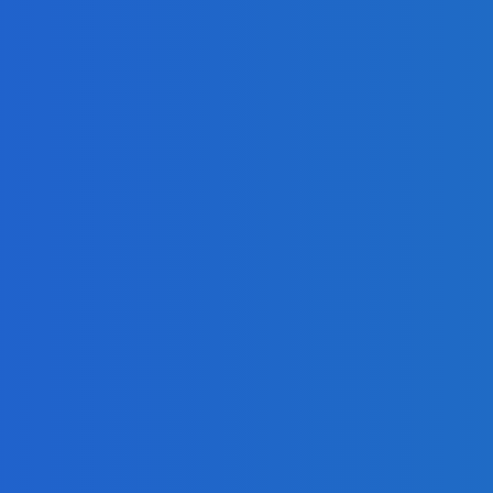
presahujúci priemerné veličiny kšeft (VIDEO)
 ⭐️😍♥️🍕