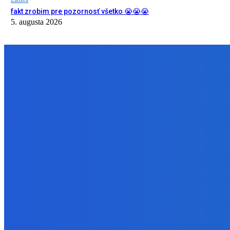
fakt zrobim pre pozornosť všetko 😭😭😭
5. augusta 2026
NÁŠ VÝBER
Slovensko
Ekonomický newsfilter: Vláda vidí v obnove závlah šancu na ďalší 
5. augusta 2026
Zábava
Toľkokrát nás za tie roky skritizoval že pochvala chutí jak Michelin
5. augusta 2026
Zábava
fakt zrobim pre pozornosť všetko 😭😭😭
5. augusta 2026
BUDE VÁS ZAUJÍMAŤ
Slovensko