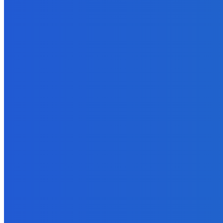
Extrémne dobre sa na to pozerá
6. augusta 2026
Slovensko
Kočnera znovu odsúdili. Prokurátor mu navrhol trest tri milióny e
6. augusta 2026
Zábava
😭😭😭😭 nepáči sa mu to ale dajte to
6. augusta 2026
POPULÁRNE
Zábava
9059
Slovensko
6675
MMA
6261
Ekonomika
976
Nezaradené
891
Zahraničie
355
Magazín
70
Bývanie
63