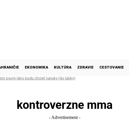
AHRANIČIE
EKONOMIKA
KULTÚRA
ZDRAVIE
CESTOVANIE
šim psom lebo budu chcieť nanuky (do labky)
kontroverzne mma
- Advertisement -