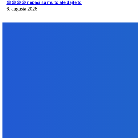
😭😭😭😭 nepáči sa mu to ale dajte to
6. augusta 2026
NÁŠ VÝBER
Zábava
Extrémne dobre sa na to pozerá
6. augusta 2026
Slovensko
Kočnera znovu odsúdili. Prokurátor mu navrhol trest tri milióny e
6. augusta 2026
Zábava
😭😭😭😭 nepáči sa mu to ale dajte to
6. augusta 2026
BUDE VÁS ZAUJÍMAŤ
Zábava