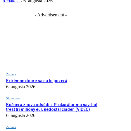
Redakcia
-
6. augusta 2026
- Advertisement -
Zábava
Extrémne dobre sa na to pozerá
6. augusta 2026
Slovensko
Kočnera znovu odsúdili. Prokurátor mu navrhol
trest tri milióny eur, nedostal žiaden (VIDEO)
6. augusta 2026
Zábava