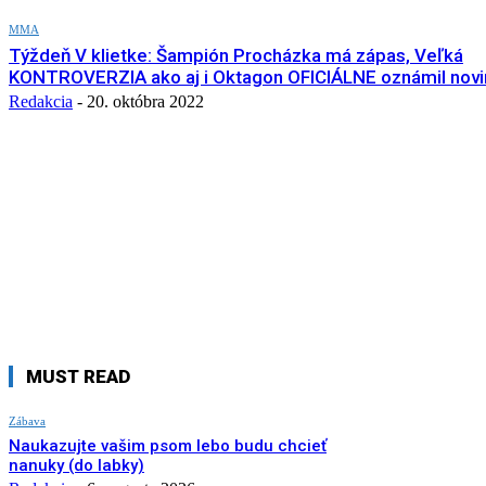
MMA
Týždeň V klietke: Šampión Procházka má zápas, Veľká
KONTROVERZIA ako aj i Oktagon OFICIÁLNE oznámil novi
Redakcia
-
20. októbra 2022
MUST READ
Zábava
Naukazujte vašim psom lebo budu chcieť
nanuky (do labky)