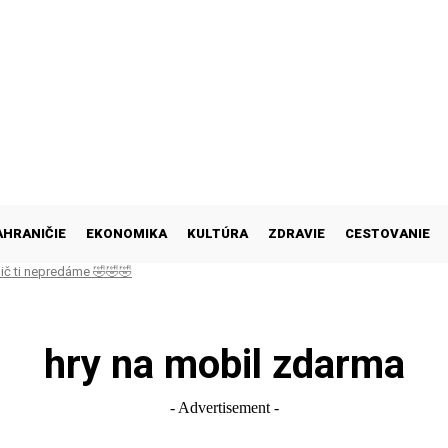
AHRANIČIE
EKONOMIKA
KULTÚRA
ZDRAVIE
CESTOVANIE
 nič ti nepredáme 🤣🤣🤣
hry na mobil zdarma
- Advertisement -