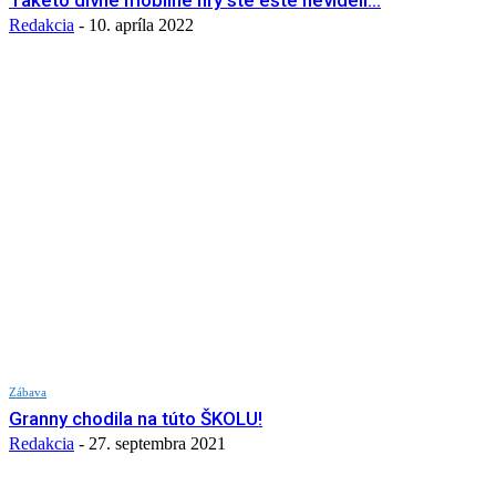
Takéto divné mobilné hry ste ešte nevideli…
Redakcia
-
10. apríla 2022
Zábava
Granny chodila na túto ŠKOLU!
Redakcia
-
27. septembra 2021