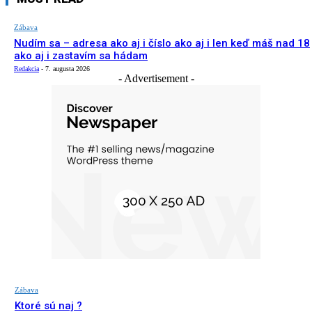
Zábava
Nudím sa – adresa ako aj i číslo ako aj i len keď máš nad 18
ako aj i zastavím sa hádam
Redakcia
-
7. augusta 2026
- Advertisement -
Zábava
Ktoré sú naj ?