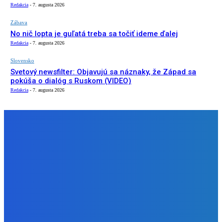
Redakcia
-
7. augusta 2026
Zábava
No nič lopta je guľatá treba sa točiť ideme ďalej
Redakcia
-
7. augusta 2026
Slovensko
Svetový newsfilter: Objavujú sa náznaky, že Západ sa
pokúša o dialóg s Ruskom (VIDEO)
Redakcia
-
7. augusta 2026
NÁŠ VÝBER
Zábava
Ktoré sú naj ?
Redakcia
-
7. augusta 2026
Zábava
No nič lopta je guľatá treba sa točiť ideme ďalej
Redakcia
-
7. augusta 2026