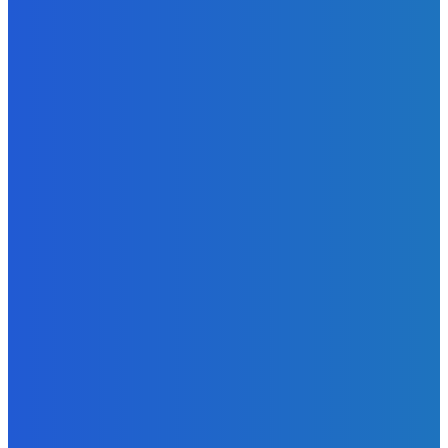
Slovensko
Svetový newsfilter: Objavujú sa náznaky, že Západ sa
pokúša o dialóg s Ruskom (VIDEO)
Redakcia
-
7. augusta 2026
BUDE VÁS ZAUJÍMAŤ
Zábava
Ktoré sú naj ?
Redakcia
-
7. augusta 2026
Zábava
No nič lopta je guľatá treba sa točiť ideme ďalej
Redakcia
-
7. augusta 2026
Slovensko
Svetový newsfilter: Objavujú sa náznaky, že Západ sa
pokúša o dialóg s Ruskom (VIDEO)
Redakcia
-
7. augusta 2026
POPULÁRNE
Zábava
9070
Slovensko
6680
MMA
6261