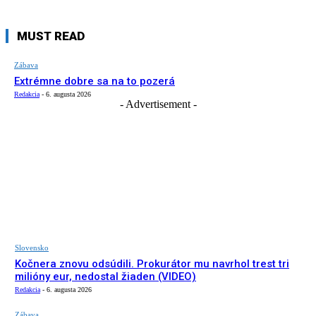
MUST READ
Zábava
Extrémne dobre sa na to pozerá
Redakcia
-
6. augusta 2026
- Advertisement -
Slovensko
Kočnera znovu odsúdili. Prokurátor mu navrhol trest tri
milióny eur, nedostal žiaden (VIDEO)
Redakcia
-
6. augusta 2026
Zábava