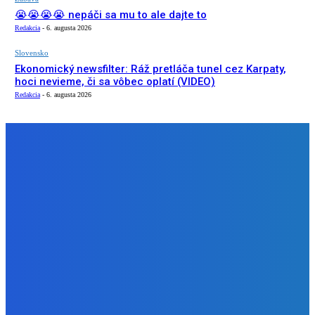
😭😭😭😭 nepáči sa mu to ale dajte to
Redakcia
-
6. augusta 2026
Slovensko
Ekonomický newsfilter: Ráž pretláča tunel cez Karpaty,
hoci nevieme, či sa vôbec oplatí (VIDEO)
Redakcia
-
6. augusta 2026
NÁŠ VÝBER
Slovensko
Kočnera znovu odsúdili. Prokurátor mu navrhol trest tri
milióny eur, nedostal žiaden (VIDEO)
Redakcia
-
6. augusta 2026
Zábava
😭😭😭😭 nepáči sa mu to ale dajte to
Redakcia
-
6. augusta 2026
Slovensko