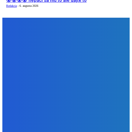
😭😭😭😭 nepáči sa mu to ale dajte to
Redakcia
-
6. augusta 2026
NÁŠ VÝBER
Zábava
Extrémne dobre sa na to pozerá
Redakcia
-
6. augusta 2026
Slovensko
Kočnera znovu odsúdili. Prokurátor mu navrhol trest tri
milióny eur, nedostal žiaden (VIDEO)
Redakcia
-
6. augusta 2026
Zábava
😭😭😭😭 nepáči sa mu to ale dajte to
Redakcia
-
6. augusta 2026
BUDE VÁS ZAUJÍMAŤ
Zábava
Extrémne dobre sa na to pozerá