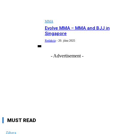
MMA
Evolve MMA – MMA and BJJ in
Singapore
Redakcia
-
20. júna 2025
- Advertisement -
MUST READ
Zábava