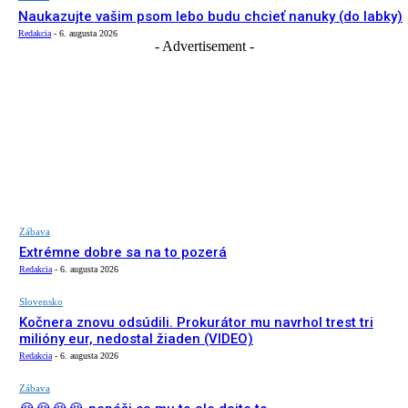
Naukazujte vašim psom lebo budu chcieť nanuky (do labky)
Redakcia
-
6. augusta 2026
- Advertisement -
Zábava
Extrémne dobre sa na to pozerá
Redakcia
-
6. augusta 2026
Slovensko
Kočnera znovu odsúdili. Prokurátor mu navrhol trest tri
milióny eur, nedostal žiaden (VIDEO)
Redakcia
-
6. augusta 2026
Zábava