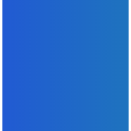
Redakcia
-
6. augusta 2026
Slovensko
Kočnera znovu odsúdili. Prokurátor mu navrhol trest tri
milióny eur, nedostal žiaden (VIDEO)
Redakcia
-
6. augusta 2026
Zábava
😭😭😭😭 nepáči sa mu to ale dajte to
Redakcia
-
6. augusta 2026
POPULÁRNE
Zábava
9059
Slovensko
6675
MMA
6261
Ekonomika
976
Nezaradené
891
Zahraničie
355
Magazín
70
Bývanie
63