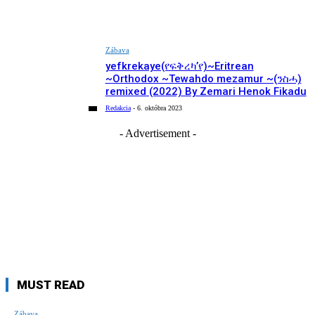
Zábava
yefkrekaye(የፍቅረካ’የ)~Eritrean
~Orthodox ~Tewahdo mezamur ~(ንስሓ)
remixed (2022) By Zemari Henok Fikadu
Redakcia
-
6. októbra 2023
- Advertisement -
MUST READ
Zábava