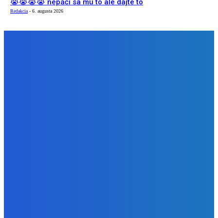
😭😭😭😭 nepáči sa mu to ale dajte to
Redakcia
-
6. augusta 2026
NÁŠ VÝBER
Zábava
Extrémne dobre sa na to pozerá
Redakcia
-
6. augusta 2026
Slovensko
Kočnera znovu odsúdili. Prokurátor mu navrhol trest tri
milióny eur, nedostal žiaden (VIDEO)
Redakcia
-
6. augusta 2026
Zábava
😭😭😭😭 nepáči sa mu to ale dajte to
Redakcia
-
6. augusta 2026
BUDE VÁS ZAUJÍMAŤ
Zábava
Extrémne dobre sa na to pozerá