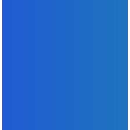
Redakcia
-
6. augusta 2026
Slovensko
Kočnera znovu odsúdili. Prokurátor mu navrhol trest tri
milióny eur, nedostal žiaden (VIDEO)
Redakcia
-
6. augusta 2026
Zábava
😭😭😭😭 nepáči sa mu to ale dajte to
Redakcia
-
6. augusta 2026
POPULÁRNE
Zábava
9059
Slovensko
6675
MMA
6261
Ekonomika
976
Nezaradené
891
Zahraničie
355
Magazín
70
Bývanie
63