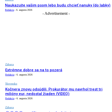
Naukazujte vašim psom lebo budu chcieť nanuky (do labky)
Redakcia
-
6. augusta 2026
- Advertisement -
Zábava
Extrémne dobre sa na to pozerá
Redakcia
-
6. augusta 2026
Slovensko
Kočnera znovu odsúdili. Prokurátor mu navrhol trest tri
milióny eur, nedostal žiaden (VIDEO)
Redakcia
-
6. augusta 2026
Zábava