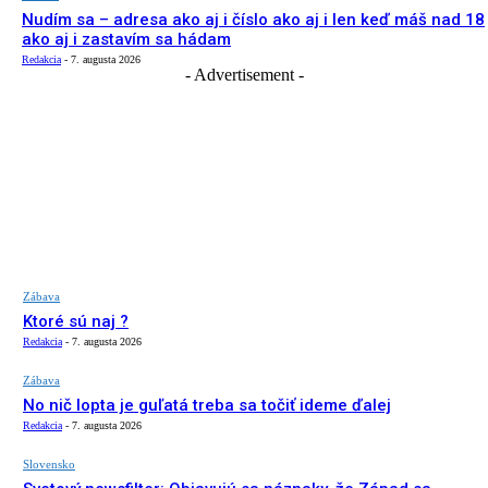
Nudím sa – adresa ako aj i číslo ako aj i len keď máš nad 18
ako aj i zastavím sa hádam
Redakcia
-
7. augusta 2026
- Advertisement -
Zábava
Ktoré sú naj ?
Redakcia
-
7. augusta 2026
Zábava
No nič lopta je guľatá treba sa točiť ideme ďalej
Redakcia
-
7. augusta 2026
Slovensko