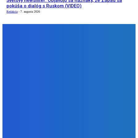
Svetový newsfilter: Objavujú sa náznaky, že Západ sa
pokúša o dialóg s Ruskom (VIDEO)
Redakcia
-
7. augusta 2026
NÁŠ VÝBER
Zábava
Ktoré sú naj ?
Redakcia
-
7. augusta 2026
Zábava
No nič lopta je guľatá treba sa točiť ideme ďalej
Redakcia
-
7. augusta 2026
Slovensko
Svetový newsfilter: Objavujú sa náznaky, že Západ sa
pokúša o dialóg s Ruskom (VIDEO)
Redakcia
-
7. augusta 2026
BUDE VÁS ZAUJÍMAŤ
Zábava