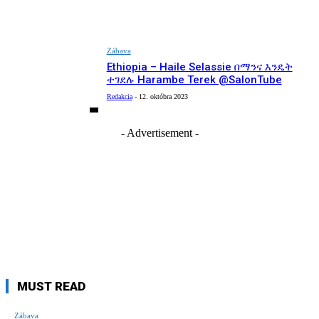
Zábava
Ethiopia – Haile Selassie በማንና እንዴት
ተገደሉ Harambe Terek @SalonTube
Redakcia
-
12. októbra 2023
- Advertisement -
MUST READ
Zábava