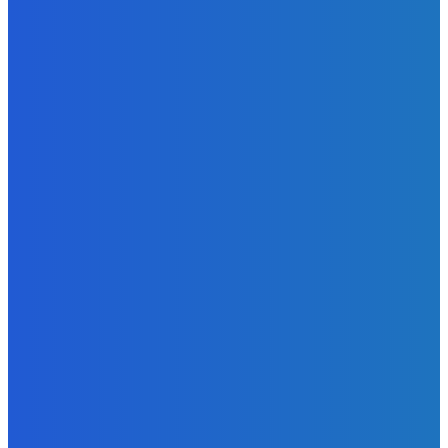
Ktoré sú naj ?
Redakcia
-
7. augusta 2026
Zábava
No nič lopta je guľatá treba sa točiť ideme ďalej
Redakcia
-
7. augusta 2026
Slovensko
Svetový newsfilter: Objavujú sa náznaky, že Západ sa
pokúša o dialóg s Ruskom (VIDEO)
Redakcia
-
7. augusta 2026
POPULÁRNE
Zábava
9070
Slovensko
6680
MMA
6261
Ekonomika
976
Nezaradené
891
Zahraničie
355
Magazín
70
Bývanie
63