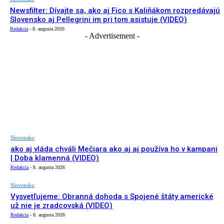
Newsfilter: Dívajte sa, ako aj Fico s Kaliňákom rozpredávajú
Slovensko aj Pellegrini im pri tom asistuje (VIDEO)
Redakcia
-
8. augusta 2026
- Advertisement -
Slovensko
ako aj vláda chváli Mečiara ako aj aj používa ho v kampani
| Doba klamenná (VIDEO)
Redakcia
-
8. augusta 2026
Slovensko
Vysvetľujeme: Obranná dohoda s Spojené štáty americké
už nie je zradcovská (VIDEO)
Redakcia
-
8. augusta 2026