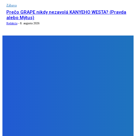
Zábava
Prečo GRAPE nikdy nezavolá KANYEHO WESTA? (Pravda
alebo Mýtus)
Redakcia
-
8. augusta 2026
NÁŠ VÝBER
Slovensko
ako aj vláda chváli Mečiara ako aj aj používa ho v kampani
| Doba klamenná (VIDEO)
Redakcia
-
8. augusta 2026
Slovensko
Vysvetľujeme: Obranná dohoda s Spojené štáty americké
už nie je zradcovská (VIDEO)
Redakcia
-
8. augusta 2026
Zábava
Prečo GRAPE nikdy nezavolá KANYEHO WESTA? (Pravda
alebo Mýtus)