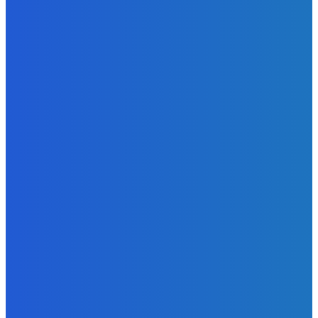
Redakcia
-
8. augusta 2026
BUDE VÁS ZAUJÍMAŤ
Slovensko
ako aj vláda chváli Mečiara ako aj aj používa ho v kampani
| Doba klamenná (VIDEO)
Redakcia
-
8. augusta 2026
Slovensko
Vysvetľujeme: Obranná dohoda s Spojené štáty americké
už nie je zradcovská (VIDEO)
Redakcia
-
8. augusta 2026
Zábava
Prečo GRAPE nikdy nezavolá KANYEHO WESTA? (Pravda
alebo Mýtus)
Redakcia
-
8. augusta 2026
POPULÁRNE
Zábava
9078
Slovensko
6688
MMA
6261
Ekonomika
976