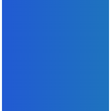
Slovensko
Vysvetľujeme: Obranná dohoda s Spojené štáty americké
už nie je zradcovská (VIDEO)
Redakcia
-
8. augusta 2026
Zábava
Prečo GRAPE nikdy nezavolá KANYEHO WESTA? (Pravda
alebo Mýtus)
Redakcia
-
8. augusta 2026
POPULÁRNE
Zábava
9078
Slovensko
6688
MMA
6261
Ekonomika
976
Nezaradené
891
Zahraničie
355
Magazín
70
Bývanie
63