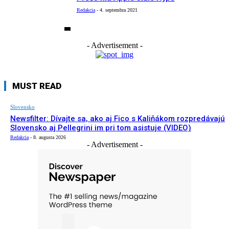
Redakcia
-
4. septembra 2021
- Advertisement -
MUST READ
Slovensko
Newsfilter: Dívajte sa, ako aj Fico s Kaliňákom rozpredávajú
Slovensko aj Pellegrini im pri tom asistuje (VIDEO)
Redakcia
-
8. augusta 2026
- Advertisement -