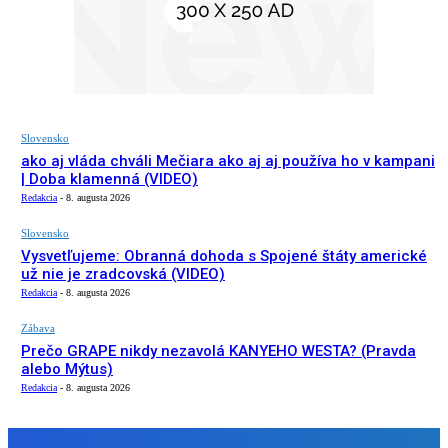
Slovensko
ako aj vláda chváli Mečiara ako aj aj používa ho v kampani
| Doba klamenná (VIDEO)
Redakcia
-
8. augusta 2026
Slovensko
Vysvetľujeme: Obranná dohoda s Spojené štáty americké
už nie je zradcovská (VIDEO)
Redakcia
-
8. augusta 2026
Zábava
Prečo GRAPE nikdy nezavolá KANYEHO WESTA? (Pravda
alebo Mýtus)
Redakcia
-
8. augusta 2026