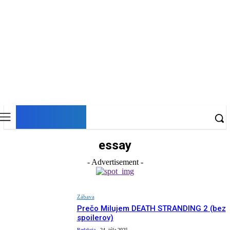
DNESKY
essay
- Advertisement -
Zábava
Prečo Milujem DEATH STRANDING 2 (bez
spoilerov)
Redakcia
-
24. júla 2025