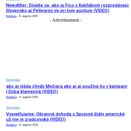
Newsfilter: Dívajte sa, ako aj Fico s Kaliňákom rozpredávajú
Slovensko aj Pellegrini im pri tom asistuje (VIDEO)
Redakcia
-
8. augusta 2026
- Advertisement -
Slovensko
ako aj vláda chváli Mečiara ako aj aj používa ho v kampani
| Doba klamenná (VIDEO)
Redakcia
-
8. augusta 2026
Slovensko
Vysvetľujeme: Obranná dohoda s Spojené štáty americké
už nie je zradcovská (VIDEO)
Redakcia
-
8. augusta 2026