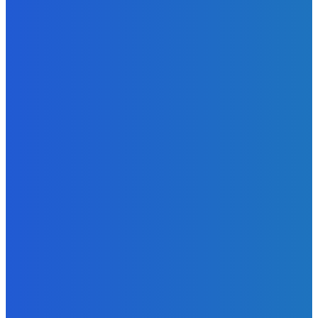
Redakcia
-
8. augusta 2026
BUDE VÁS ZAUJÍMAŤ
Slovensko
ako aj vláda chváli Mečiara ako aj aj používa ho v kampani
| Doba klamenná (VIDEO)
Redakcia
-
8. augusta 2026
Slovensko
Vysvetľujeme: Obranná dohoda s Spojené štáty americké
už nie je zradcovská (VIDEO)
Redakcia
-
8. augusta 2026
Zábava
Prečo GRAPE nikdy nezavolá KANYEHO WESTA? (Pravda
alebo Mýtus)
Redakcia
-
8. augusta 2026
POPULÁRNE
Zábava
9078
Slovensko
6688
MMA
6261
Ekonomika
976