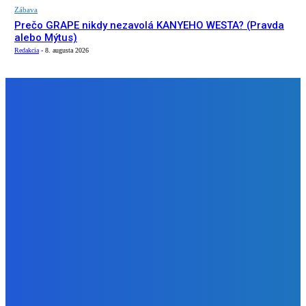
Zábava
Prečo GRAPE nikdy nezavolá KANYEHO WESTA? (Pravda
alebo Mýtus)
Redakcia
-
8. augusta 2026
NÁŠ VÝBER
Slovensko
ako aj vláda chváli Mečiara ako aj aj používa ho v kampani
| Doba klamenná (VIDEO)
Redakcia
-
8. augusta 2026
Slovensko
Vysvetľujeme: Obranná dohoda s Spojené štáty americké
už nie je zradcovská (VIDEO)
Redakcia
-
8. augusta 2026
Zábava
Prečo GRAPE nikdy nezavolá KANYEHO WESTA? (Pravda
alebo Mýtus)