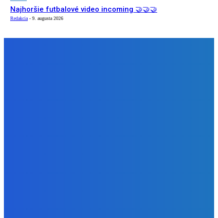
Najhoršie futbalové video incoming 🤝🤝🤝
Redakcia
-
9. augusta 2026
NÁŠ VÝBER
Zábava
Strašne dobrá hra ale mohli by tam pridať nejaké módy
Redakcia
-
9. augusta 2026
Slovensko
Bývalý šéf NAKA Daňko: Máme informácie, kde Šutaj Eštok
v Dubaji býval plus kto mu to zaplatil (VIDEO)
Redakcia
-
9. augusta 2026
Zábava
Najhoršie futbalové video incoming 🤝🤝🤝
Redakcia
-
9. augusta 2026
BUDE VÁS ZAUJÍMAŤ
Zábava