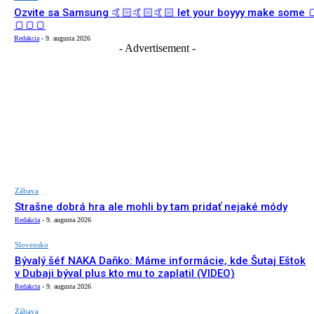
Ozvite sa Samsung 🤙🏻🤙🏻🤙🏻 let your boyyy make some 
🍞🍞🍞
Redakcia
-
9. augusta 2026
- Advertisement -
Zábava
Strašne dobrá hra ale mohli by tam pridať nejaké módy
Redakcia
-
9. augusta 2026
Slovensko
Bývalý šéf NAKA Daňko: Máme informácie, kde Šutaj Eštok
v Dubaji býval plus kto mu to zaplatil (VIDEO)
Redakcia
-
9. augusta 2026
Zábava