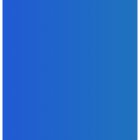
Strašne dobrá hra ale mohli by tam pridať nejaké módy
Redakcia
-
9. augusta 2026
Slovensko
Bývalý šéf NAKA Daňko: Máme informácie, kde Šutaj Eštok
v Dubaji býval plus kto mu to zaplatil (VIDEO)
Redakcia
-
9. augusta 2026
Zábava
Najhoršie futbalové video incoming 🤝🤝🤝
Redakcia
-
9. augusta 2026
POPULÁRNE
Zábava
9084
Slovensko
6690
MMA
6261
Ekonomika
976
Nezaradené
891
Zahraničie
355
Magazín
70
Bývanie
63