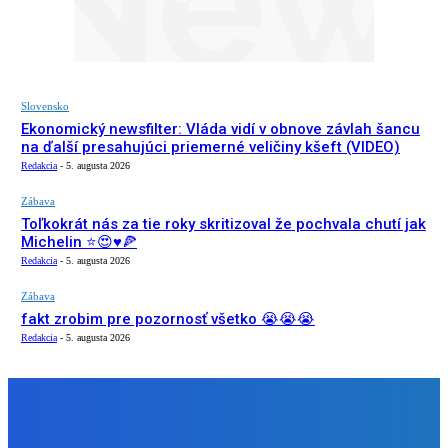
Slovensko
Ekonomický newsfilter: Vláda vidí v obnove závlah šancu
na ďalší presahujúci priemerné veličiny kšeft (VIDEO)
Redakcia
-
5. augusta 2026
Zábava
Toľkokrát nás za tie roky skritizoval že pochvala chutí jak
Michelin ⭐️😍♥️🍕
Redakcia
-
5. augusta 2026
Zábava
fakt zrobim pre pozornosť všetko 😭😭😭
Redakcia
-
5. augusta 2026
NÁŠ VÝBER