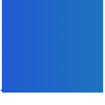
Redakcia
-
5. augusta 2026
Zábava
fakt zrobim pre pozornosť všetko 😭😭😭
Redakcia
-
5. augusta 2026
POPULÁRNE
Zábava
9055
Slovensko
6672
MMA
6261
Ekonomika
976
Nezaradené
891
Zahraničie
355
Magazín
70
Bývanie
63
DNESKY