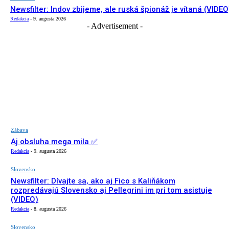
Newsfilter: Indov zbijeme, ale ruská špionáž je vítaná (VIDEO
Redakcia
-
9. augusta 2026
- Advertisement -
Zábava
Aj obsluha mega mila ✅
Redakcia
-
9. augusta 2026
Slovensko
Newsfilter: Dívajte sa, ako aj Fico s Kaliňákom
rozpredávajú Slovensko aj Pellegrini im pri tom asistuje
(VIDEO)
Redakcia
-
8. augusta 2026
Slovensko