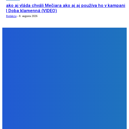
ako aj vláda chváli Mečiara ako aj aj používa ho v kampani
| Doba klamenná (VIDEO)
Redakcia
-
8. augusta 2026
NÁŠ VÝBER
Zábava
Aj obsluha mega mila ✅
Redakcia
-
9. augusta 2026
Slovensko
Newsfilter: Dívajte sa, ako aj Fico s Kaliňákom
rozpredávajú Slovensko aj Pellegrini im pri tom asistuje
(VIDEO)
Redakcia
-
8. augusta 2026
Slovensko
ako aj vláda chváli Mečiara ako aj aj používa ho v kampani
| Doba klamenná (VIDEO)
Redakcia
-
8. augusta 2026