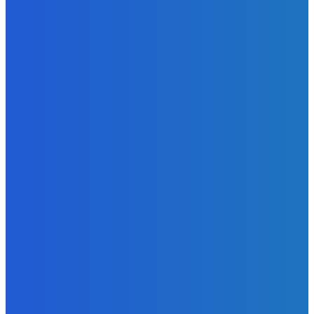
BUDE VÁS ZAUJÍMAŤ
Zábava
Aj obsluha mega mila ✅
Redakcia
-
9. augusta 2026
Slovensko
Newsfilter: Dívajte sa, ako aj Fico s Kaliňákom
rozpredávajú Slovensko aj Pellegrini im pri tom asistuje
(VIDEO)
Redakcia
-
8. augusta 2026
Slovensko
ako aj vláda chváli Mečiara ako aj aj používa ho v kampani
| Doba klamenná (VIDEO)
Redakcia
-
8. augusta 2026
POPULÁRNE
Zábava
9079
Slovensko
6689
MMA
6261
Ekonomika
976
Nezaradené
891