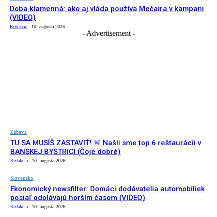
Doba klamenná: ako aj vláda používa Mečaira v kampani
(VIDEO)
Redakcia
-
10. augusta 2026
- Advertisement -
Zábava
TU SA MUSÍŠ ZASTAVIŤ! 🚨 Našli sme top 6 reštaurácii v
BANSKEJ BYSTRICI (Čoje dobré)
Redakcia
-
10. augusta 2026
Slovensko
Ekonomický newsfilter: Domáci dodávatelia automobiliek
posiaľ odolávajú horším časom (VIDEO)
Redakcia
-
10. augusta 2026