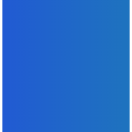
Zábava
TU SA MUSÍŠ ZASTAVIŤ! 🚨 Našli sme top 6 reštaurácii v
BANSKEJ BYSTRICI (Čoje dobré)
Redakcia
-
10. augusta 2026
Slovensko
Ekonomický newsfilter: Domáci dodávatelia automobiliek
posiaľ odolávajú horším časom (VIDEO)
Redakcia
-
10. augusta 2026
Zábava
Prečo vysychajú rieky plus čo s tým môžeme robiť? 🤔
Redakcia
-
10. augusta 2026
POPULÁRNE
Zábava
9093
Slovensko
6694
MMA
6261
Ekonomika
976
Nezaradené
891
Zahraničie
355