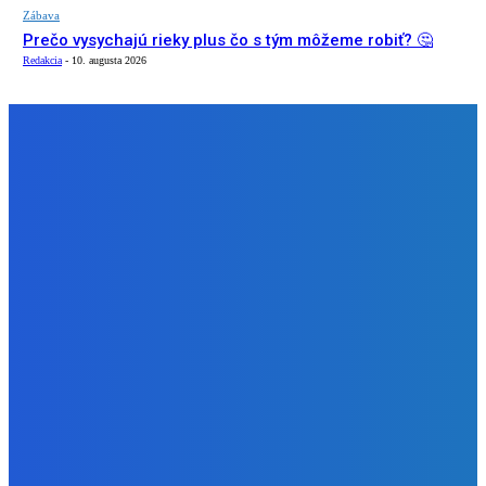
Zábava
Prečo vysychajú rieky plus čo s tým môžeme robiť? 🤔
Redakcia
-
10. augusta 2026
NÁŠ VÝBER
Zábava
TU SA MUSÍŠ ZASTAVIŤ! 🚨 Našli sme top 6 reštaurácii v
BANSKEJ BYSTRICI (Čoje dobré)
Redakcia
-
10. augusta 2026
Slovensko
Ekonomický newsfilter: Domáci dodávatelia automobiliek
posiaľ odolávajú horším časom (VIDEO)
Redakcia
-
10. augusta 2026
Zábava
Prečo vysychajú rieky plus čo s tým môžeme robiť? 🤔
Redakcia
-
10. augusta 2026
BUDE VÁS ZAUJÍMAŤ