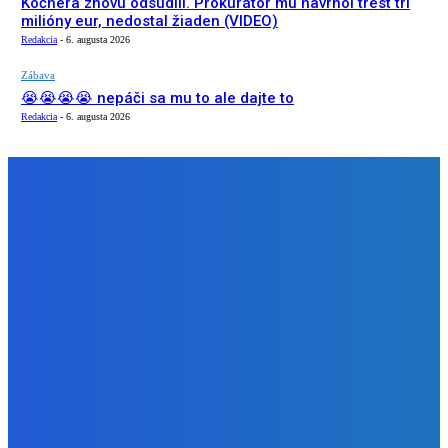
Kočnera znovu odsúdili. Prokurátor mu navrhol trest tri
milióny eur, nedostal žiaden (VIDEO)
Redakcia
-
6. augusta 2026
Zábava
😭😭😭😭 nepáči sa mu to ale dajte to
Redakcia
-
6. augusta 2026
NÁŠ VÝBER
Zábava
Extrémne dobre sa na to pozerá
Redakcia
-
6. augusta 2026
Slovensko
Kočnera znovu odsúdili. Prokurátor mu navrhol trest tri
milióny eur, nedostal žiaden (VIDEO)
Redakcia
-
6. augusta 2026
Zábava
😭😭😭😭 nepáči sa mu to ale dajte to