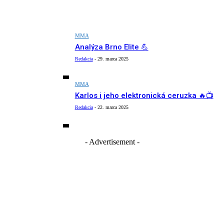
MMA
Analýza Brno Elite 💪
Redakcia
-
29. marca 2025
MMA
Karlos i jeho elektronická ceruzka 🔥📺
Redakcia
-
22. marca 2025
- Advertisement -