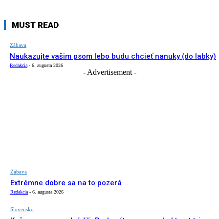
MUST READ
Zábava
Naukazujte vašim psom lebo budu chcieť nanuky (do labky)
Redakcia
-
6. augusta 2026
- Advertisement -
Zábava
Extrémne dobre sa na to pozerá
Redakcia
-
6. augusta 2026
Slovensko