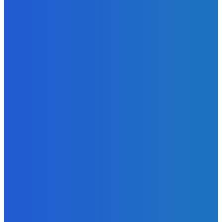
Redakcia
-
6. augusta 2026
BUDE VÁS ZAUJÍMAŤ
Zábava
Extrémne dobre sa na to pozerá
Redakcia
-
6. augusta 2026
Slovensko
Kočnera znovu odsúdili. Prokurátor mu navrhol trest tri
milióny eur, nedostal žiaden (VIDEO)
Redakcia
-
6. augusta 2026
Zábava
😭😭😭😭 nepáči sa mu to ale dajte to
Redakcia
-
6. augusta 2026
POPULÁRNE
Zábava
9059
Slovensko
6675
MMA
6261
Ekonomika
976
Nezaradené
891